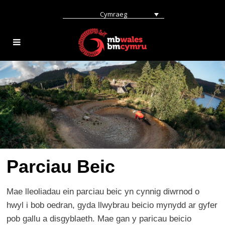
Cymraeg
Parciau Beic
Mae lleoliadau ein parciau beic yn cynnig diwrnod o
hwyl i bob oedran, gyda llwybrau beicio mynydd ar gyfer
pob gallu a disgyblaeth. Mae gan y paricau beicio