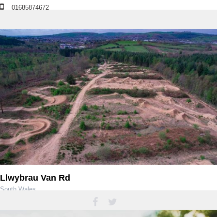
01685874672
dareinfo@pedalabikeaway.co.uk
Llwybrau Van Rd
South Wales