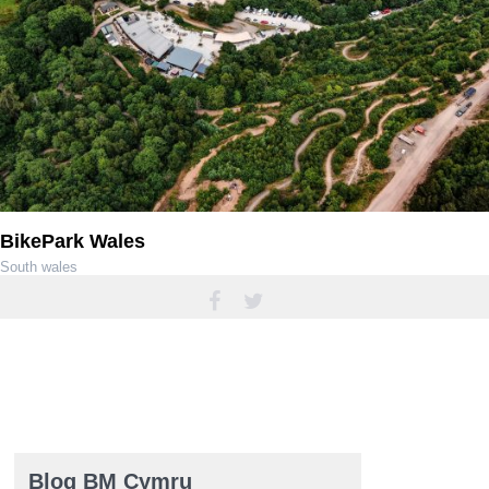
BikePark Wales
South wales
01685 709450
Blog BM Cymru