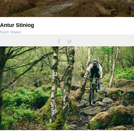
Antur Stiniog
North Wales
01766 238 007