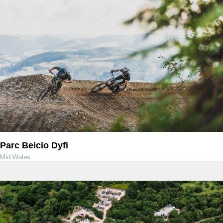
Parc Beicio Dyfi
Mid Wales
ride@dyfibikepark.co.uk