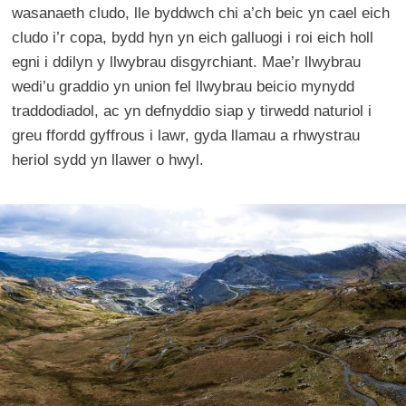
wasanaeth cludo, lle byddwch chi a’ch beic yn cael eich
cludo i’r copa, bydd hyn yn eich galluogi i roi eich holl
egni i ddilyn y llwybrau disgyrchiant. Mae’r llwybrau
wedi’u graddio yn union fel llwybrau beicio mynydd
traddodiadol, ac yn defnyddio siap y tirwedd naturiol i
greu ffordd gyffrous i lawr, gyda llamau a rhwystrau
heriol sydd yn llawer o hwyl.