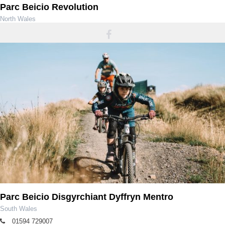
Parc Beicio Revolution
North Wales
info@revolutionbikepark.co.uk
Parc Beicio Disgyrchiant Dyffryn Mentro
South Wales
01594 729007