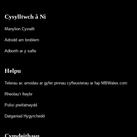
Cysylltwch â Ni
Manylion Cyswllt
Adrodd am broblem
Adborth ar y safle
Helpu
Telerau ac amodau ar gyfer pinnau cyfleusterau ar fap MBWales.com
Rheolau’r llwybr
Polisi preifatrwydd
Datganiad Hygyrchedd
Cymdeithasu