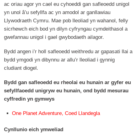
ac oriau agor yn cael eu cyhoeddi gan safleoedd unigol
yn unol â’u sefyllfa ac yn amodol ar ganllawiau
Llywodraeth Cymru. Mae pob lleoliad yn wahanol, felly
sicrhewch eich bod yn dilyn cyfryngau cymdeithasol a
gwefannau unigol i gael gwybodaeth ailagor.
Bydd angen i’r holl safleoedd weithredu ar gapasati llai a
bydd ymgodi yn dibynnu ar allu’r lleoliad i gynnig
cludiant diogel.
Bydd gan safleoedd eu rheolai eu hunain ar gyfer eu
sefyllfaoedd unigryw eu hunain, ond bydd mesurau
cyffredin yn gymwys
One Planet Adventure, Coed Llandegla
Cynllunio eich ymweliad