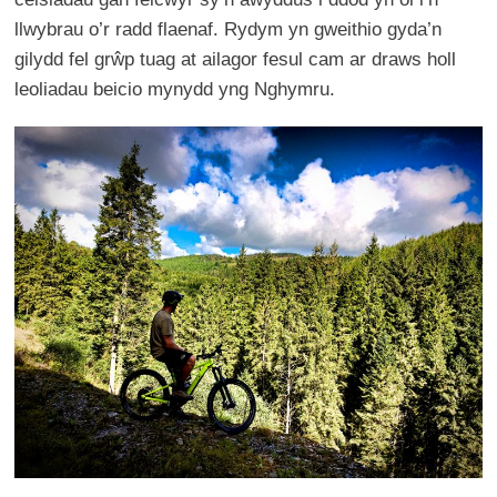
llwybrau o’r radd flaenaf. Rydym yn gweithio gyda’n
gilydd fel grŵp tuag at ailagor fesul cam ar draws holl
leoliadau beicio mynydd yng Nghymru.