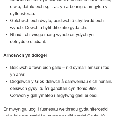
ciwio, dathlu eich sgil, ac yn arbennig o amgylch y
cyfleusterau.
Golchwch eich dwylo, peidiwch â chyffwrdd eich
wyneb. Dewch â hylif diheintio gyda chi.
Rhaid i chi wisgo masg wyneb os ydych yn
defnyddio cludiant.
Arhoswch yn ddiogel
Beiciwch o fewn eich gallu – nid dyma’r amser i fod
yn arwr.
Diogelwch y GIG; deliwch â damweiniau eich hunain,
ceisiwch gysylltu â’r ganolfan cyn ffonio 999.
Cofiwch y gall ymateb i argyfwng gael ei oedi.
Er mwyn galluogi i fusnesau weithredu gyda niferoedd