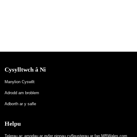
Cysylltwch â Ni
Manylion Cyswllt
Adrodd am broblem
Adborth ar y safle
Helpu
Telerau ac amodau ar gyfer pinnau cyfleusterau ar fap MBWales.com