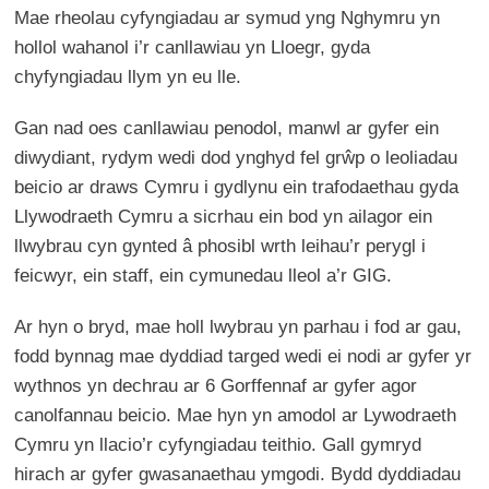
Mae rheolau cyfyngiadau ar symud yng Nghymru yn
hollol wahanol i’r canllawiau yn Lloegr, gyda
chyfyngiadau llym yn eu lle.
Gan nad oes canllawiau penodol, manwl ar gyfer ein
diwydiant, rydym wedi dod ynghyd fel grŵp o leoliadau
beicio ar draws Cymru i gydlynu ein trafodaethau gyda
Llywodraeth Cymru a sicrhau ein bod yn ailagor ein
llwybrau cyn gynted â phosibl wrth leihau’r perygl i
feicwyr, ein staff, ein cymunedau lleol a’r GIG.
Ar hyn o bryd, mae holl lwybrau yn parhau i fod ar gau,
fodd bynnag mae dyddiad targed wedi ei nodi ar gyfer yr
wythnos yn dechrau ar 6 Gorffennaf ar gyfer agor
canolfannau beicio. Mae hyn yn amodol ar Lywodraeth
Cymru yn llacio’r cyfyngiadau teithio. Gall gymryd
hirach ar gyfer gwasanaethau ymgodi. Bydd dyddiadau