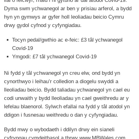
llai o feicwyr, rhaid i ni gytuno ar dâl atodol Covid-19.
Dyma swm ychwanegol ar ben y prisiau arferol, a bydd
hyn yn gymwys ar gyfer holl leoliadau beicio Cymru
drwy gydol cyfnod y cyfyngiadau.
Tocyn pedal/gwthio ac e-feic: £3 tâl ychwanegol
Covid-19
Ymgodi: £7 tâl ychwanegol Covid-19
Ni fydd y tâl ychwanegol yn creu elw, ond bydd yn
cynorthwyo i leihau’r colledion a diogelu swyddi a
lleoliadau beicio. Bydd taliadau ychwanegol yn cael eu
codi unwaith y bydd lleoliadau yn cael gweithredu ar y
lefelau blaenorol. Sylwch efallai na fydd y tâl atodol yn
ddigon i fusnesau weithredu o dan y cyfyngiadau.
Bydd mwy o wybodaeth i ddilyn drwy ein sianeli
cyfryngau cymdeithasol a thrwy www.MBWales.com