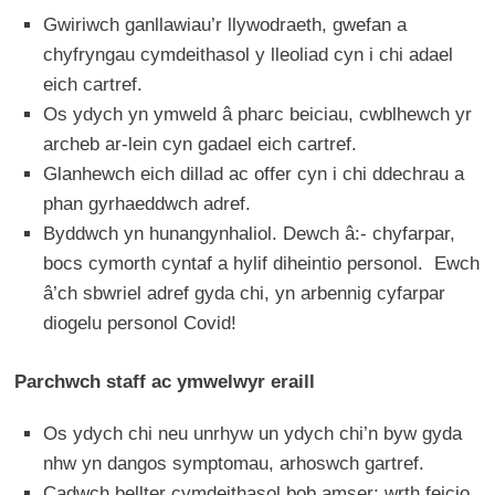
Gwiriwch ganllawiau’r llywodraeth, gwefan a
chyfryngau cymdeithasol y lleoliad cyn i chi adael
eich cartref.
Os ydych yn ymweld â pharc beiciau, cwblhewch yr
archeb ar-lein cyn gadael eich cartref.
Glanhewch eich dillad ac offer cyn i chi ddechrau a
phan gyrhaeddwch adref.
Byddwch yn hunangynhaliol. Dewch â:- chyfarpar,
bocs cymorth cyntaf a hylif diheintio personol. Ewch
â’ch sbwriel adref gyda chi, yn arbennig cyfarpar
diogelu personol Covid!
Parchwch staff ac ymwelwyr eraill
Os ydych chi neu unrhyw un ydych chi’n byw gyda
nhw yn dangos symptomau, arhoswch gartref.
Cadwch bellter cymdeithasol bob amser; wrth feicio,