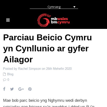
Cymraeg
Parciau Beicio Cymru
yn Cynllunio ar gyfer
Ailagor
Posted by Rachel Simpson on 26th Mehefin 2020
Blog
0
Mae bob parc beicio yng Nghymru wedi derbyn
ceisiadau gan feicwyr sy’n awyddus i ddod yn ôl i’n