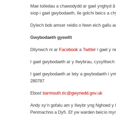
Mae toiledau a chawodydd ar gael ynghyd â 
siop i gael gwybodaeth, lle golchi beics a c
Dylech bob amser reidio o fewn eich gallu ac
Gwybodaeth gyswllt
Dilynwch ni ar
Facebook
a
Twitter
i gael y n
I gael gwybodaeth ar y llwybrau, cysylltwc
I gael gwybodaeth ar lety a gwybodaeth i 
280787
Ebost
barmouth.tic@gwynedd.gov.uk
Andy sy’n gofalu am y llwybr yng Nghoed y 
Penmachno a Dyfi. Ef yw warden beicio myny