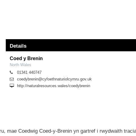
Details
Coed y Brenin
North Wales
01341 440747
coedybrenin@cyfoethnaturiolcymru.gov.uk
http://naturalresources.wales/coedybrenin
u, mae Coedwig Coed-y-Brenin yn gartref i rwydwaith traci