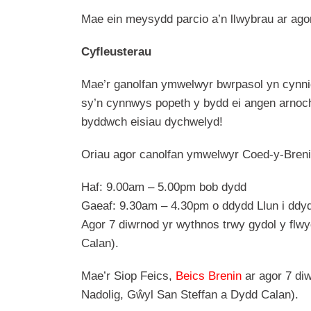
Mae ein meysydd parcio a’n llwybrau ar agor
Cyfleusterau
Mae’r ganolfan ymwelwyr bwrpasol yn cynnig 
sy’n cynnwys popeth y bydd ei angen arnoc
byddwch eisiau dychwelyd!
Oriau agor canolfan ymwelwyr Coed-y-Breni
Haf: 9.00am – 5.00pm bob dydd
Gaeaf: 9.30am – 4.30pm o ddydd Llun i ddy
Agor 7 diwrnod yr wythnos trwy gydol y flwy
Calan).
Mae’r Siop Feics,
Beics Brenin
ar agor 7 diw
Nadolig, Gŵyl San Steffan a Dydd Calan).