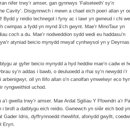
an nifer trwy’r amser, gan gynnwys ‘Falseteeth’ sy’n
he Cavity’. Disgynnwch i mewn a chael eich poeri allan yr o
! Bydd y reidio technegol i fyny ac i lawr yn gwneud i chi w
o’ch cwmpas a fydd yn mynd â’ch gwynt. Mae’r MinoTaur yn
idiau coch a du. Mae’r nodweddion sydd wedi eu haddasu’n
 yw’r atyniad beicio mynydd mwyaf cynhwysol yn y Deyrnas
tblygu ar gyfer beicio mynydd a hyd heddiw mae’n cadw ei 
wybrau sy’n addas i bawb, o deuluoedd a rhai sy’n newydd i’r
i arbenigwyr, oll yn llifo allan o’n canolfan ymwelwyr eco hy
r ryngweithiol uchod.
a’i gwella trwy’r amser. Mae Ardal Sgiliau Y Ffowndri a’r P
 brofi a datblygu eich reidio. Gwnewch yn siŵr eich bod yn
 Gader Idris, dyffrynnoedd rhewlifol, afonydd gwyllt, coedw
 Eryri.