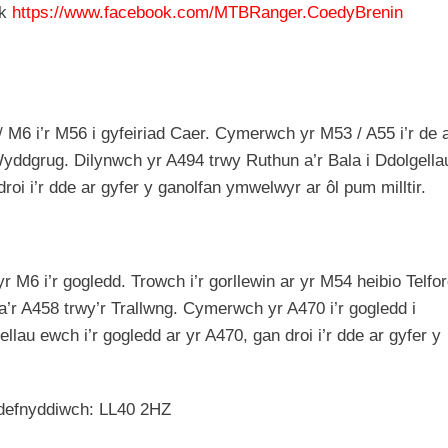
ok
https://www.facebook.com/MTBRanger.CoedyBrenin
6 i’r M56 i gyfeiriad Caer. Cymerwch yr M53 / A55 i’r de a
yddgrug. Dilynwch yr A494 trwy Ruthun a’r Bala i Ddolgella
roi i’r dde ar gyfer y ganolfan ymwelwyr ar ôl pum milltir.
 i’r gogledd. Trowch i’r gorllewin ar yr M54 heibio Telfor
r A458 trwy’r Trallwng. Cymerwch yr A470 i’r gogledd i
lau ewch i’r gogledd ar yr A470, gan droi i’r dde ar gyfer y
 defnyddiwch: LL40 2HZ