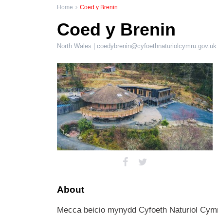
Home
Coed y Brenin
Coed y Brenin
North Wales |
coedybrenin@cyfoethnaturiolcymru.gov.uk
About
Mecca beicio mynydd Cyfoeth Naturiol Cymr