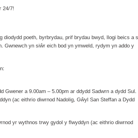
 24/7!
diodydd poeth, byrbrydau, prif brydau bwyd, llogi beics a 
h. Gwnewch yn siŵr eich bod yn ymweld, rydym yn addo y
n:
dd Gwener a 9.00am – 5.00pm ar ddydd Sadwrn a dydd Sul.
ddyn (ac eithrio diwrnod Nadolig, Gŵyl San Steffan a Dydd
rnod yr wythnos trwy gydol y flwyddyn (ac eithrio diwrnod