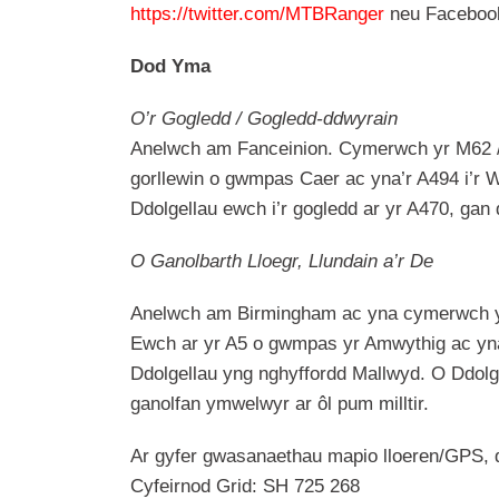
https://twitter.com/MTBRanger
neu Facebo
Dod Yma
O’r Gogledd / Gogledd-ddwyrain
Anelwch am Fanceinion. Cymerwch yr M62 / M
gorllewin o gwmpas Caer ac yna’r A494 i’r W
Ddolgellau ewch i’r gogledd ar yr A470, gan d
O Ganolbarth Lloegr, Llundain a’r De
Anelwch am Birmingham ac yna cymerwch yr M6
Ewch ar yr A5 o gwmpas yr Amwythig ac yna’
Ddolgellau yng nghyffordd Mallwyd. O Ddolgel
ganolfan ymwelwyr ar ôl pum milltir.
Ar gyfer gwasanaethau mapio lloeren/GPS,
Cyfeirnod Grid: SH 725 268