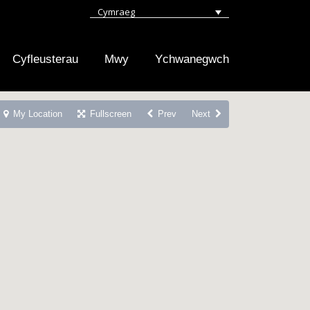
Cymraeg
Cyfleusterau
Mwy
Ychwanegwch
My Location
Fullscreen
Prev
Next