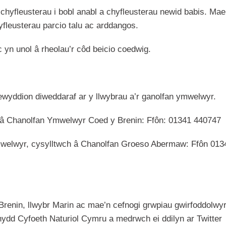
chyfleusterau i bobl anabl a chyfleusterau newid babis. Mae
hyfleusterau parcio talu ac arddangos.
 yn unol â rheolau’r côd beicio coedwig.
ewyddion diweddaraf ar y llwybrau a’r ganolfan ymwelwyr.
h â Chanolfan Ymwelwyr Coed y Brenin: Ffôn: 01341 440747
ymwelwyr, cysylltwch â Chanolfan Groeso Abermaw: Ffôn 013
Brenin, llwybr Marin ac mae’n cefnogi grwpiau gwirfoddolwy
dd Cyfoeth Naturiol Cymru a medrwch ei ddilyn ar Twitter