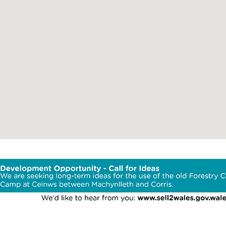
Ardal
Cyfleustera