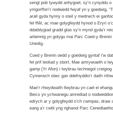
sengl pob tywydd anhygoel, sy’n cynyddu o r
ymgorffori’r nodwedd fwyaf yn y goedwig, ‘T
arall gyda hynny o steil y medrwch ei ganfod
fel ffŵl, ac mae golygfeydd hynod o Eryri 
ddatblygiad gradd glas sy’n mynd gyda’r re
arbennig yn golygu mai Parc Coed-y-Brenin
Unedig.
Coed y Brenin oedd y goedwig gyntaf i’w da
fel prif leoliad y sbort. Mae amrywiaeth o l
gamp (Yr Afon) i lwybrau technegol creigiog 
Cymerwch sbec gan ddefnyddio’r daith rithwi
Mae’r rhwydwaith llwybrau yn cael ei ehangu 
Beics yn ychwanegu amrediad o nodweddion i
edrych ar y golygfeydd o’ch cwmpas, draw at
eang a’r cwbl yng nghanol Parc Cenedlaethol