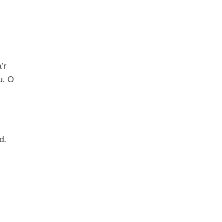
’r
u. O
d.