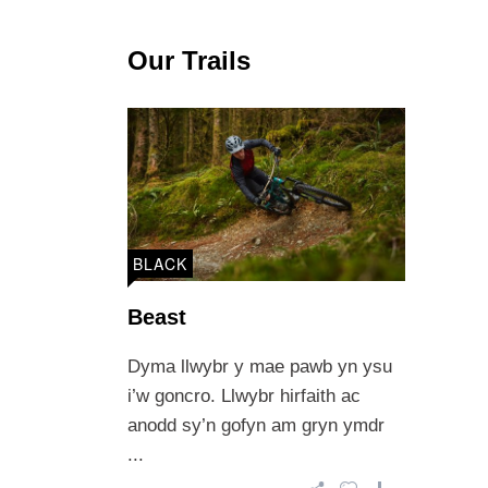
Our Trails
BLACK
Beast
Dyma llwybr y mae pawb yn ysu
i’w goncro. Llwybr hirfaith ac
anodd sy’n gofyn am gryn ymdr
...