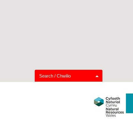
Search / Chwilio
Graddio Llwybrau
Pellter
Hwylus i’r teulu