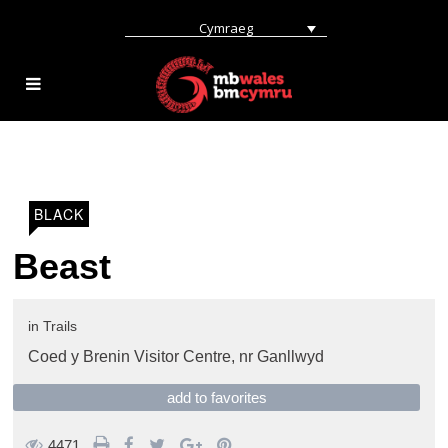
Cymraeg
BLACK
Beast
in
Trails
Coed y Brenin Visitor Centre,
nr Ganllwyd
add to favorites
4471