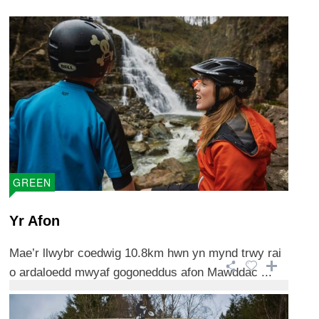
GREEN
Yr Afon
Mae’r llwybr coedwig 10.8km hwn yn mynd trwy rai
o ardaloedd mwyaf gogoneddus afon Mawddac ...