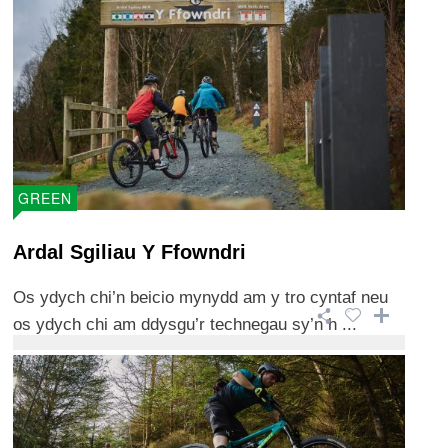
GREEN
Ardal Sgiliau Y Ffowndri
Os ydych chi’n beicio mynydd am y tro cyntaf neu
os ydych chi am ddysgu’r technegau sy’n h ...