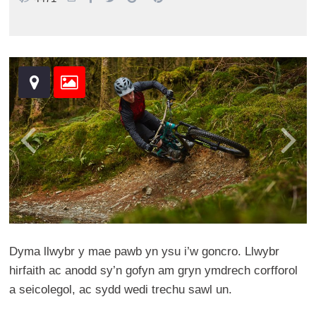
Dyma llwybr y mae pawb yn ysu i’w goncro. Llwybr
hirfaith ac anodd sy’n gofyn am gryn ymdrech corfforol
a seicolegol, ac sydd wedi trechu sawl un.