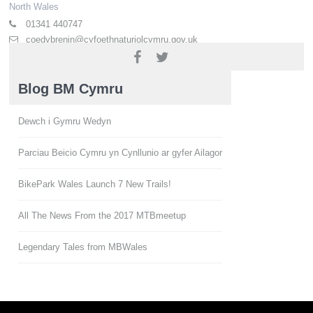
North Wales
01341 440747
coedybrenin@cyfoethnaturiolcymru.gov.uk
http://naturalresources.wales/coedybrenin
Blog BM Cymru
Dewch i Gymru Wedyn
Parciau Beicio Cymru yn Cynllunio ar gyfer Ailagor
BikePark Wales Launch 7 New Trails!
All The News From the 2017 MTBmeetup
Legendary Tales from MBWales