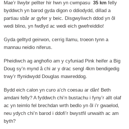
Mae’r llwybr pellter hir hwn yn cwmpasu
35 km
felly
byddwch yn barod gyda digon o ddiodydd, dillad a
partiau sbâr ar gyfer y beic. Disgwyliwch ddod yn ôl
wedi blino, yn fwdlyd ac wedi eich gwefreiddio!
Gyda gelltyd geirwon, cerrig llamu, troeon tynn a
mannau neidio niferus.
Pheidiwch ag anghofio am y cyfuniad Pink heifer a Big
Doug sy’n mynd â chi ar y drac sengl 4km bendigedig
trwy’r ffynidwydd Douglas mawreddog.
Bydd eich calon yn curo a’ch coesau ar dân! Beth
amdani felly? A fyddwch chi’n bustachu i fyny’r allt olaf
ac yn teimlo fel brechdan wrth bedlo yn ôl i’r gwaelod,
neu ydych chi’n barod i ddofi’r bwystfil unwaith ac am
byth?