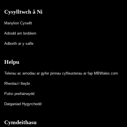
Cysylltwch â Ni
Manylion Cyswllt
Adrodd am broblem
Adborth ar y safle
Helpu
Telerau ac amodau ar gyfer pinnau cyfleusterau ar fap MBWales.com
Rheolau’r llwybr
Polisi preifatrwydd
Datganiad Hygyrchedd
Cymdeithasu