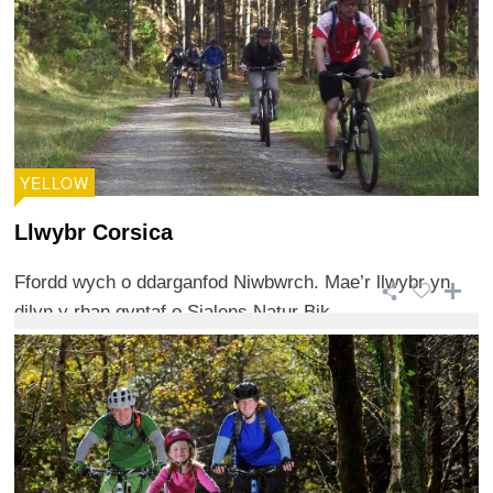
YELLOW
Llwybr Corsica
Ffordd wych o ddarganfod Niwbwrch. Mae’r llwybr yn
dilyn y rhan gyntaf o Sialens Natur Bik ...