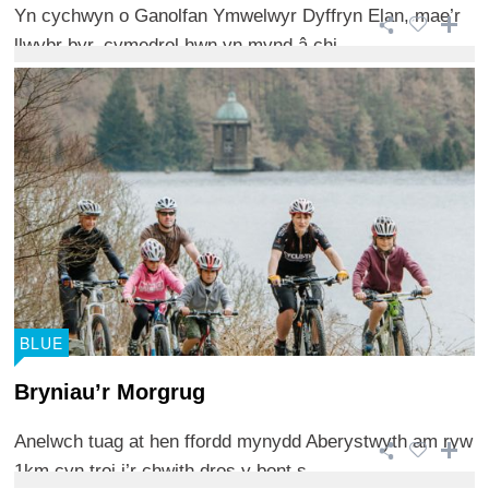
Yn cychwyn o Ganolfan Ymwelwyr Dyffryn Elan, mae’r
llwybr byr, cymedrol hwn yn mynd â chi ...
BLUE
Bryniau’r Morgrug
Anelwch tuag at hen ffordd mynydd Aberystwyth am ryw
1km cyn troi i’r chwith dros y bont s ...