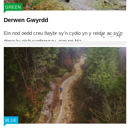
GREEN
Derwen Gwyrdd
Ein nod oedd creu llwybr sy’n cydio yn y reidar ac sy’n
dwysáu eich synhwyrau, gan roi bla ...
BLUE