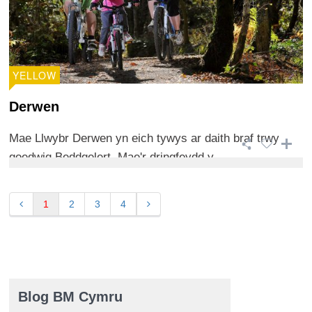
YELLOW
Derwen
Mae Llwybr Derwen yn eich tywys ar daith braf trwy
goedwig Beddgelert. Mae'r dringfeydd y ...
1
2
3
4
Blog BM Cymru