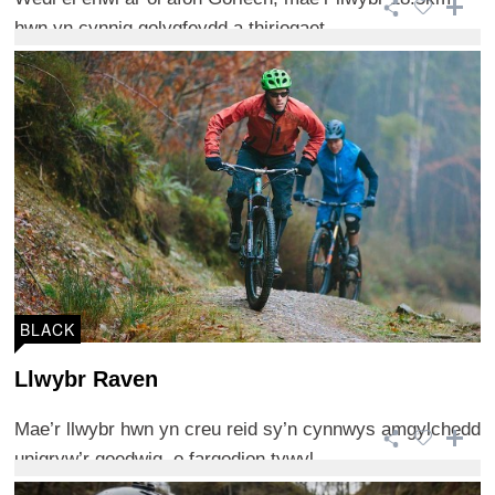
hwn yn cynnig golygfeydd a thiriogaet ...
BLACK
Llwybr Raven
Mae’r llwybr hwn yn creu reid sy’n cynnwys amgylchedd
unigryw’r goedwig, o fargodion tywyl ...