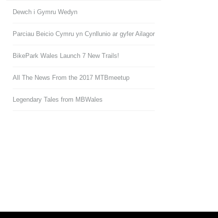
Dewch i Gymru Wedyn
Parciau Beicio Cymru yn Cynllunio ar gyfer Ailagor
BikePark Wales Launch 7 New Trails!
All The News From the 2017 MTBmeetup
Legendary Tales from MBWales