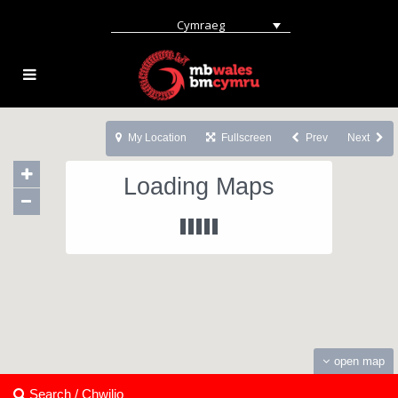
Cymraeg
My Location
Fullscreen
Prev
Next
Loading Maps
open map
Search / Chwilio