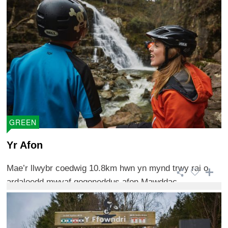
GREEN
Yr Afon
Mae’r llwybr coedwig 10.8km hwn yn mynd trwy rai o
ardaloedd mwyaf gogoneddus afon Mawddac ...