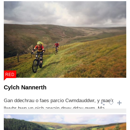
RED
Cylch Nannerth
Gan ddechrau o faes parcio Cwmdauddwr, y mae’r
llwybr hwn yn eich arwain drwy ddau gwm. Ma ...