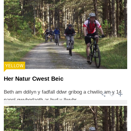
YELLOW
Her Natur Cwest Beic
Beth am ddilyn y fadfall ddwr gribog a chwilio am y 14
panel gwybodaeth ar hyd y llwybr.