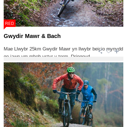
RED
Gwydir Mawr & Bach
Mae Llwybr 25km Gwydir Mawr yn llwybr beicio mynydd
go iawn ym mhob ystyr y term. Dringeyd ...