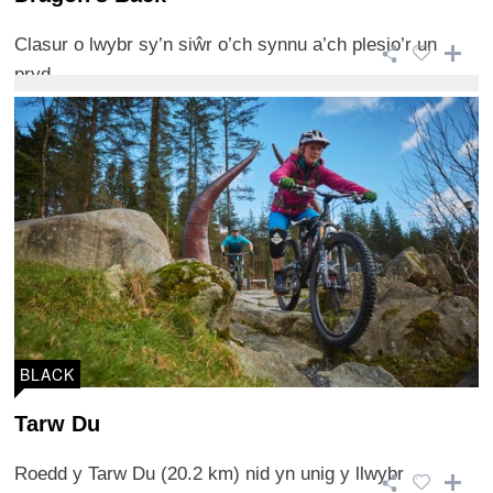
Clasur o lwybr sy’n siŵr o’ch synnu a’ch plesio’r un
pryd.
BLACK
Tarw Du
Roedd y Tarw Du (20.2 km) nid yn unig y llwybr