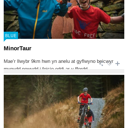
BLUE
MinorTaur
Mae’r llwybr 9km hwn yn anelu at gyflwyno beicwyr
mynydd newydd i feicio oddi ar y ffordd ...