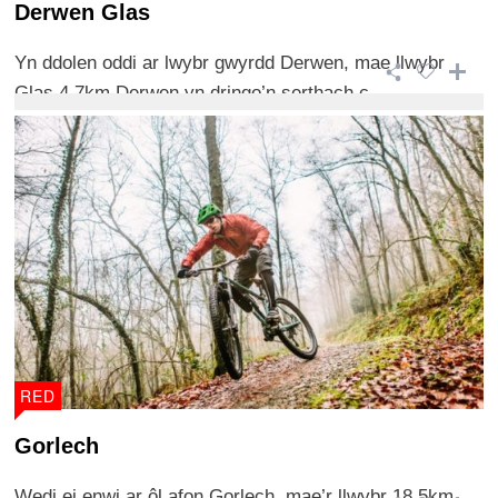
Derwen Glas
Yn ddolen oddi ar lwybr gwyrdd Derwen, mae llwybr
Glas 4.7km Derwen yn dringo’n serthach c ...
RED
Gorlech
Wedi ei enwi ar ôl afon Gorlech, mae’r llwybr 18.5km