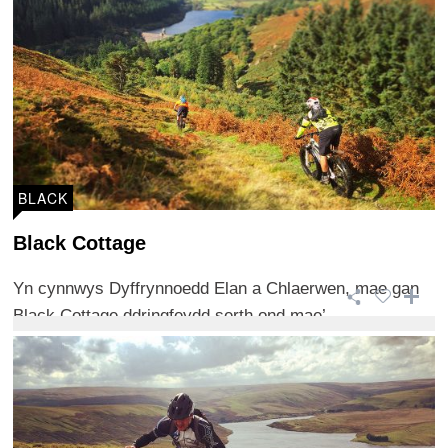
BLACK
Black Cottage
Yn cynnwys Dyffrynnoedd Elan a Chlaerwen, mae gan
Black Cottage ddringfeydd serth ond mae’ ...