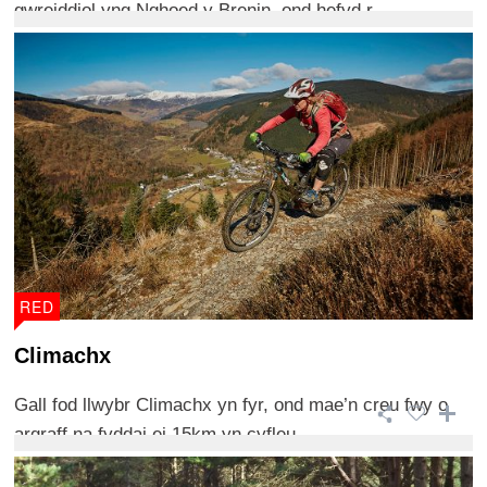
gwreiddiol yng Nghoed y Brenin, ond hefyd r ...
RED
Climachx
Gall fod llwybr Climachx yn fyr, ond mae’n creu fwy o
argraff na fyddai ei 15km yn cyfleu.