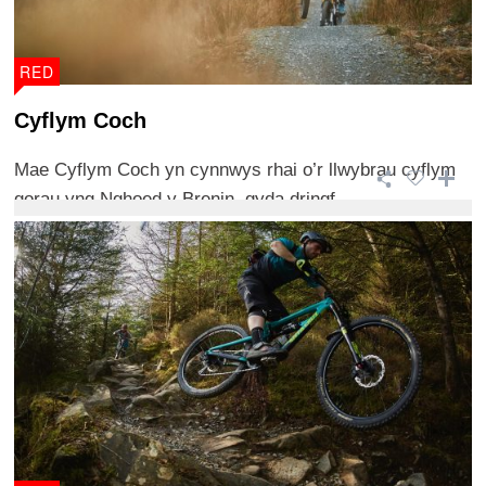
RED
Cyflym Coch
Mae Cyflym Coch yn cynnwys rhai o’r llwybrau cyflym
gorau yng Nghoed y Brenin, gyda dringf ...