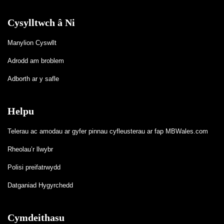
Cysylltwch â Ni
Manylion Cyswllt
Adrodd am broblem
Adborth ar y safle
Helpu
Telerau ac amodau ar gyfer pinnau cyfleusterau ar fap MBWales.com
Rheolau’r llwybr
Polisi preifatrwydd
Datganiad Hygyrchedd
Cymdeithasu