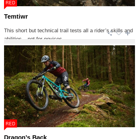
RED
Temtiwr
This short but technical trail tests all a rider’s skills and
abilities – not for novices. ...
RED
Dragon’s Back