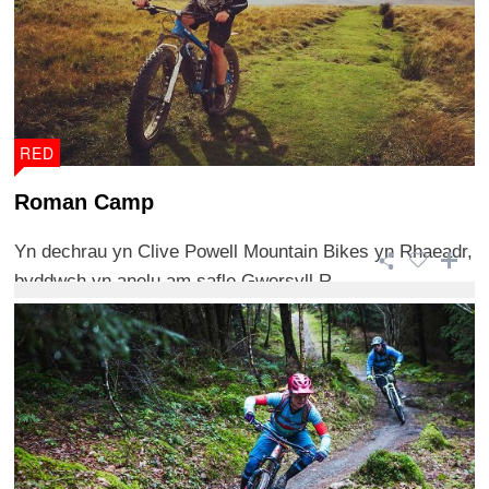
RED
Roman Camp
Yn dechrau yn Clive Powell Mountain Bikes yn Rhaeadr,
byddwch yn anelu am safle Gwersyll R ...