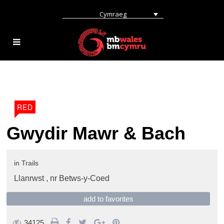
Cymraeg
RED
Gwydir Mawr & Bach
in
Trails
Llanrwst ,
nr Betws-y-Coed
add to favorites
34125