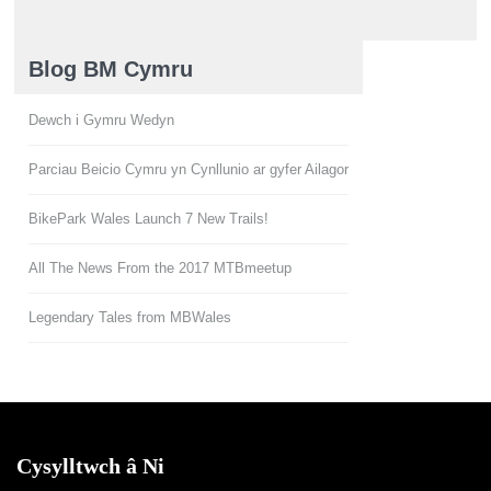
North Wales
Blog BM Cymru
Dewch i Gymru Wedyn
Parciau Beicio Cymru yn Cynllunio ar gyfer Ailagor
BikePark Wales Launch 7 New Trails!
All The News From the 2017 MTBmeetup
Legendary Tales from MBWales
Cysylltwch â Ni