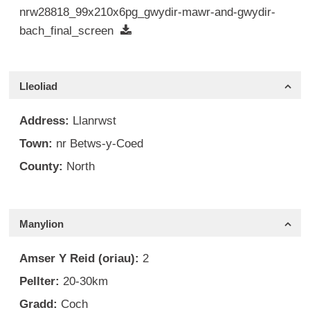
nrw28818_99x210x6pg_gwydir-mawr-and-gwydir-
bach_final_screen
Lleoliad
Address:
Llanrwst
Town:
nr Betws-y-Coed
County:
North
Manylion
Amser Y Reid (oriau):
2
Pellter:
20-30km
Gradd:
Coch