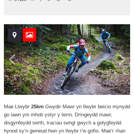
Mae Llwybr
25km
Gwydir Mawr yn llwybr beicio mynydd
go iawn ym mhob ystyr y term. Dringeydd mawr,
disgynfeydd serth, traciau sengl gwych a golygfeydd
hynod sy’n gwneud hwn yn llwybr i’w gofio. Mae’r rhan