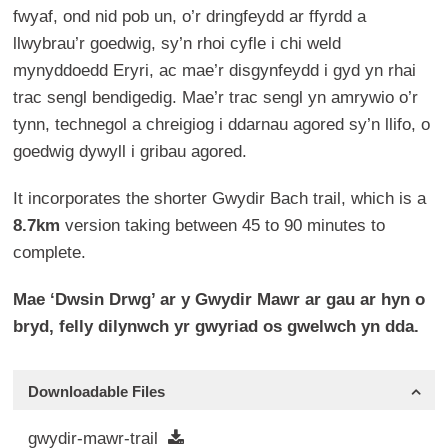
fwyaf, ond nid pob un, o’r dringfeydd ar ffyrdd a
llwybrau’r goedwig, sy’n rhoi cyfle i chi weld
mynyddoedd Eryri, ac mae’r disgynfeydd i gyd yn rhai
trac sengl bendigedig. Mae’r trac sengl yn amrywio o’r
tynn, technegol a chreigiog i ddarnau agored sy’n llifo, o
goedwig dywyll i gribau agored.
It incorporates the shorter Gwydir Bach trail, which is a
8.7km
version taking between 45 to 90 minutes to
complete.
Mae ‘Dwsin Drwg’ ar y Gwydir Mawr ar gau ar hyn o
bryd, felly dilynwch yr gwyriad os gwelwch yn dda.
Downloadable Files
gwydir-mawr-trail