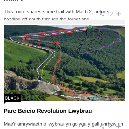
This route shares some trail with Mach 2, before
heading off south through the forest and ...
BLACK
Parc Beicio Revolution Lwybrau
Mae’r amrywiaeth o lwybrau yn golygu y gall unrhyw un