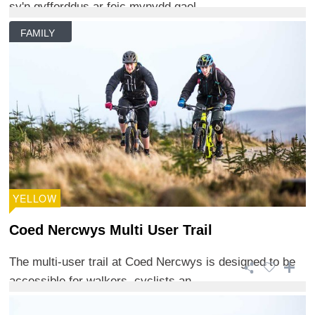
sy'n gyfforddus ar feic mynydd gael ...
FAMILY
YELLOW
Coed Nercwys Multi User Trail
The multi-user trail at Coed Nercwys is designed to be
accessible for walkers, cyclists an ...