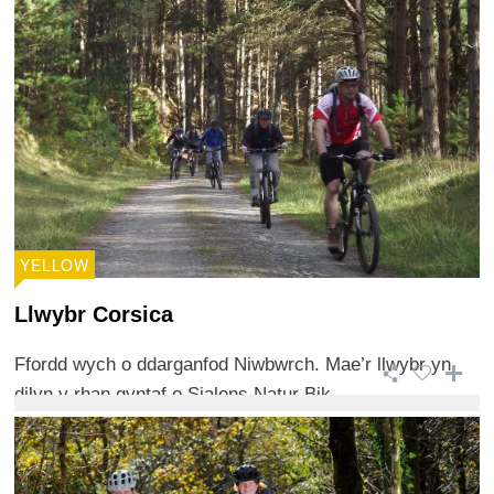
YELLOW
Llwybr Corsica
Ffordd wych o ddarganfod Niwbwrch. Mae’r llwybr yn
dilyn y rhan gyntaf o Sialens Natur Bik ...