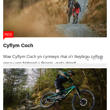
RED
Cyflym Coch
Mae Cyflym Coch yn cynnwys rhai o’r llwybrau cyflym
gorau yng Nghoed y Brenin, gyda dringf ...