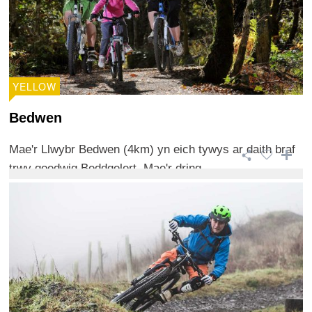
YELLOW
Bedwen
Mae'r Llwybr Bedwen (4km) yn eich tywys ar daith braf
trwy goedwig Beddgelert. Mae'r dring ...