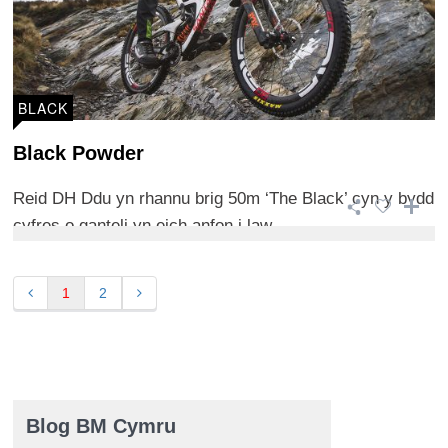
BLACK
Black Powder
Reid DH Ddu yn rhannu brig 50m ‘The Black’ cyn y bydd
cyfres o ganteli yn eich anfon i law ...
1
2
Blog BM Cymru