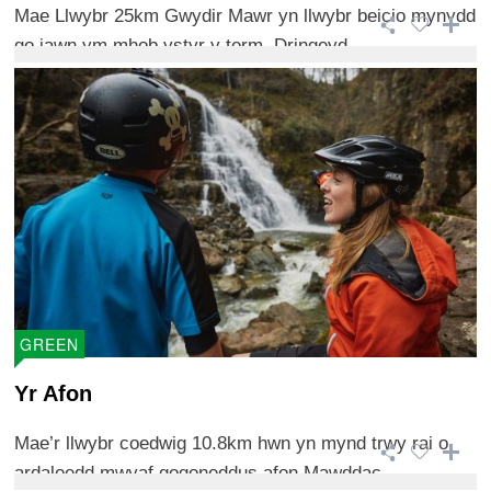
Mae Llwybr 25km Gwydir Mawr yn llwybr beicio mynydd
go iawn ym mhob ystyr y term. Dringeyd ...
GREEN
Yr Afon
Mae’r llwybr coedwig 10.8km hwn yn mynd trwy rai o
ardaloedd mwyaf gogoneddus afon Mawddac ...