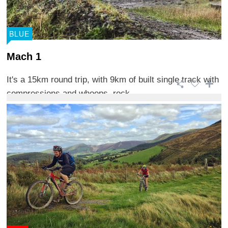
BLUE
Mach 1
It's a 15km round trip, with 9km of built single track with
compressions and whoops, rock ...