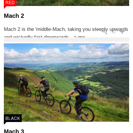
RED
Mach 2
Mach 2 is the 'middle-Mach, taking you steeply upwards
and wickedly fast downwards - a gre ...
BLACK
Mach 3