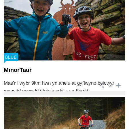
BLUE
MinorTaur
Mae’r llwybr 9km hwn yn anelu at gyflwyno beicwyr
mynydd newydd i feicio oddi ar y ffordd ...