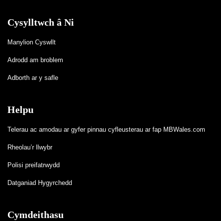
Cysylltwch â Ni
Manylion Cyswllt
Adrodd am broblem
Adborth ar y safle
Helpu
Telerau ac amodau ar gyfer pinnau cyfleusterau ar fap MBWales.com
Rheolau’r llwybr
Polisi preifatrwydd
Datganiad Hygyrchedd
Cymdeithasu