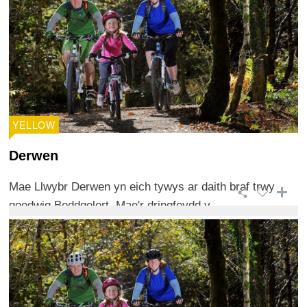
YELLOW
Derwen
Mae Llwybr Derwen yn eich tywys ar daith braf trwy
goedwig Beddgelert. Mae'r dringfeydd y ...