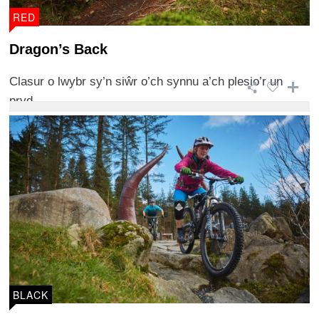
RED
Dragon’s Back
Clasur o lwybr sy’n siŵr o’ch synnu a’ch plesio’r un
pryd.
BLACK