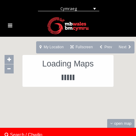
Cymraeg
My Location
Fullscreen
Prev
Next
Loading Maps
open map
Search / Chwilio