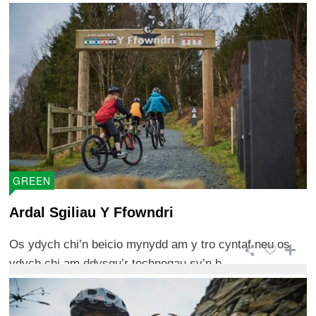
GREEN
Ardal Sgiliau Y Ffowndri
Os ydych chi’n beicio mynydd am y tro cyntaf neu os
ydych chi am ddysgu’r technegau sy’n h ...