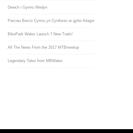
Dewch i Gymru Wedyn
Parciau Beicio Cymru yn Cynllunio ar gyfer Ailagor
BikePark Wales Launch 7 New Trails!
All The News From the 2017 MTBmeetup
Legendary Tales from MBWales