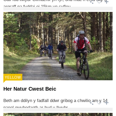
argraff na fyddai ei 15km yn cyfleu.
YELLOW
Her Natur Cwest Beic
Beth am ddilyn y fadfall ddwr gribog a chwilio am y 14
panel gwybodaeth ar hyd y llwybr.