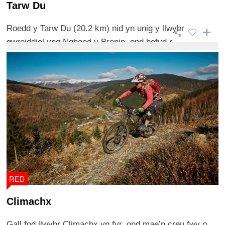
Tarw Du
Roedd y Tarw Du (20.2 km) nid yn unig y llwybr
gwreiddiol yng Nghoed y Brenin, ond hefyd r ...
RED
Climachx
Gall fod llwybr Climachx yn fyr, ond mae’n creu fwy o