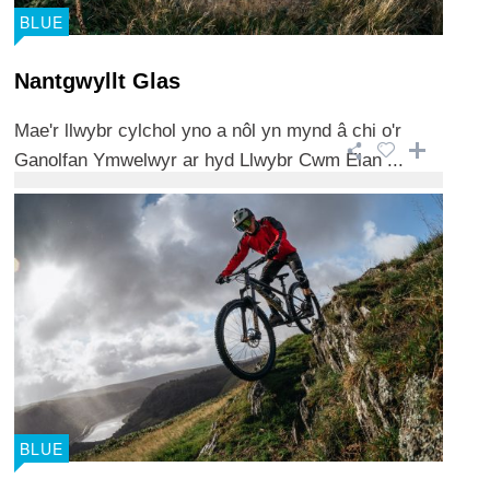
BLUE
Nantgwyllt Glas
Mae'r llwybr cylchol yno a nôl yn mynd â chi o'r
Ganolfan Ymwelwyr ar hyd Llwybr Cwm Elan ...
BLUE