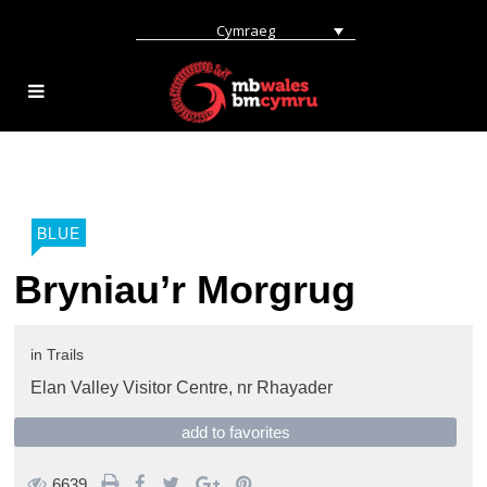
Cymraeg
BLUE
Bryniau’r Morgrug
in
Trails
Elan Valley Visitor Centre,
nr Rhayader
add to favorites
6639