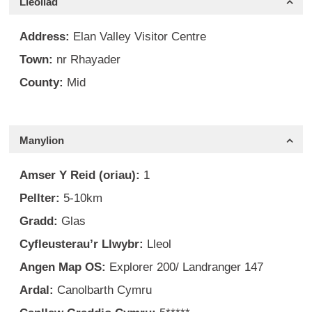
Lleoliad
Address:
Elan Valley Visitor Centre
Town:
nr Rhayader
County:
Mid
Manylion
Amser Y Reid (oriau):
1
Pellter:
5-10km
Gradd:
Glas
Cyfleusterau’r Llwybr:
Lleol
Angen Map OS:
Explorer 200/ Landranger 147
Ardal:
Canolbarth Cymru