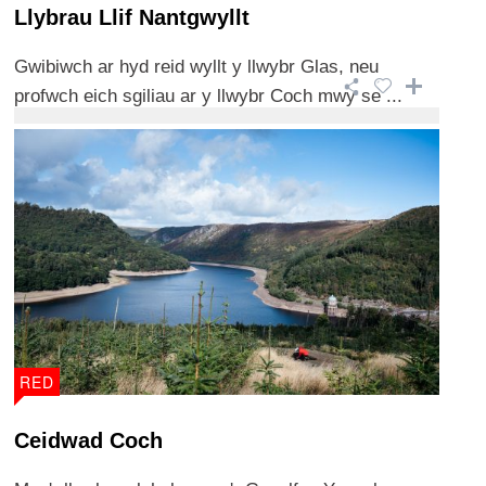
Llybrau Llif Nantgwyllt
Gwibiwch ar hyd reid wyllt y llwybr Glas, neu
profwch eich sgiliau ar y llwybr Coch mwy se ...
RED
Ceidwad Coch