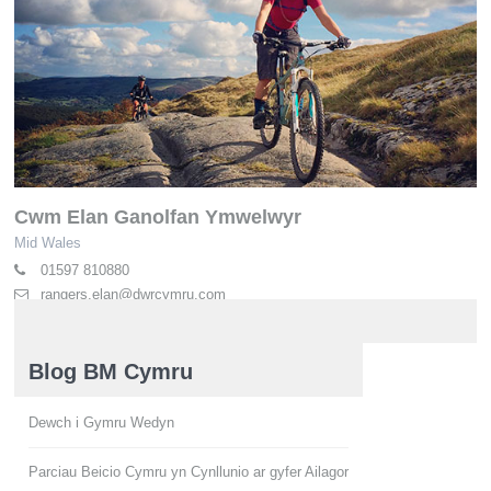
Cwm Elan Ganolfan Ymwelwyr
Mid Wales
01597 810880
rangers.elan@dwrcymru.com
elan-valley.co.uk
Blog BM Cymru
Dewch i Gymru Wedyn
Parciau Beicio Cymru yn Cynllunio ar gyfer Ailagor