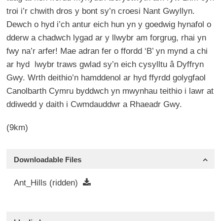
troi i’r chwith dros y bont sy’n croesi Nant Gwyllyn.
Dewch o hyd i’ch antur eich hun yn y goedwig hynafol o
dderw a chadwch lygad ar y llwybr am forgrug, rhai yn
fwy na’r arfer! Mae adran fer o ffordd ‘B’ yn mynd a chi
ar hyd lwybr traws gwlad sy’n eich cysylltu â Dyffryn
Gwy. Wrth deithio’n hamddenol ar hyd ffyrdd golygfaol
Canolbarth Cymru byddwch yn mwynhau teithio i lawr at
ddiwedd y daith i Cwmdauddwr a Rhaeadr Gwy.
(9km)
Downloadable Files
Ant_Hills (ridden)