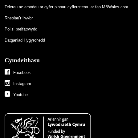
Telerau ac amodau ar gyfer pinnau cyfleusterau ar fap MBWales.com
Rheolau’r llwybr
Polisi preifatrwydd
Datganiad Hygyrchedd
Cymdeithasu
Facebook
Instagram
Youtube