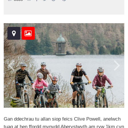
Gan ddechrau tu allan siop feics Clive Powell, anelwch
tuag at hen ffordd mynydd Aberystwyth am ryw 1km cyn