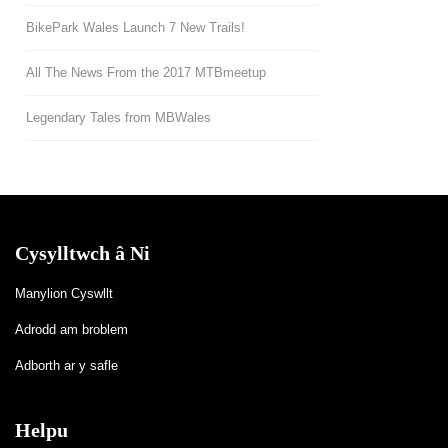
BikePark Wales Launch 7 New Trails!
All The News From the 2017 MTBmeetup
Legendary Tales from MBWales
Cysylltwch â Ni
Manylion Cyswllt
Adrodd am broblem
Adborth ar y safle
Helpu