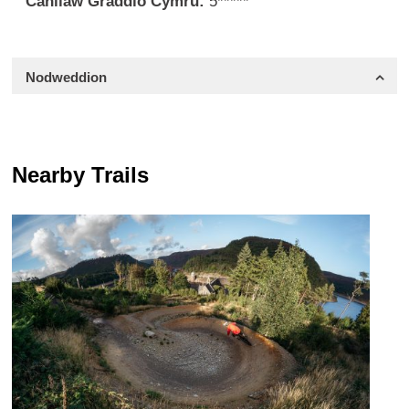
Canllaw Graddio Cymru:
5*****
Nodweddion
Nearby Trails