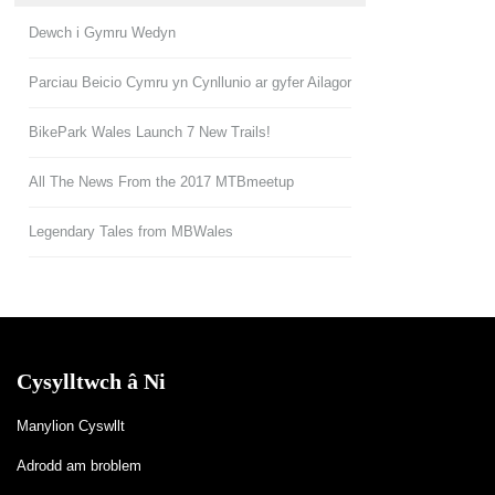
Dewch i Gymru Wedyn
Parciau Beicio Cymru yn Cynllunio ar gyfer Ailagor
BikePark Wales Launch 7 New Trails!
All The News From the 2017 MTBmeetup
Legendary Tales from MBWales
Cysylltwch â Ni
Manylion Cyswllt
Adrodd am broblem