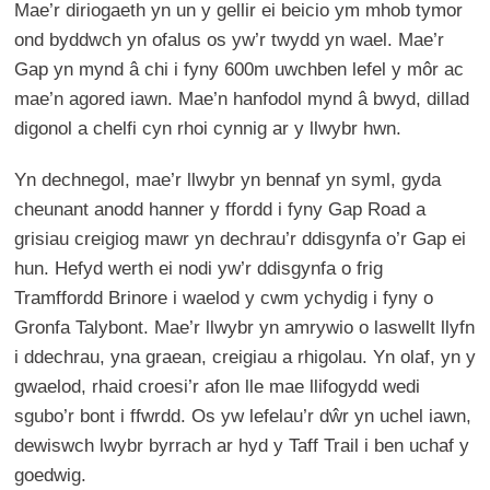
Mae’r diriogaeth yn un y gellir ei beicio ym mhob tymor
ond byddwch yn ofalus os yw’r twydd yn wael. Mae’r
Gap yn mynd â chi i fyny 600m uwchben lefel y môr ac
mae’n agored iawn. Mae’n hanfodol mynd â bwyd, dillad
digonol a chelfi cyn rhoi cynnig ar y llwybr hwn.
Yn dechnegol, mae’r llwybr yn bennaf yn syml, gyda
cheunant anodd hanner y ffordd i fyny Gap Road a
grisiau creigiog mawr yn dechrau’r ddisgynfa o’r Gap ei
hun. Hefyd werth ei nodi yw’r ddisgynfa o frig
Tramffordd Brinore i waelod y cwm ychydig i fyny o
Gronfa Talybont. Mae’r llwybr yn amrywio o laswellt llyfn
i ddechrau, yna graean, creigiau a rhigolau. Yn olaf, yn y
gwaelod, rhaid croesi’r afon lle mae llifogydd wedi
sgubo’r bont i ffwrdd. Os yw lefelau’r dŵr yn uchel iawn,
dewiswch lwybr byrrach ar hyd y Taff Trail i ben uchaf y
goedwig
.