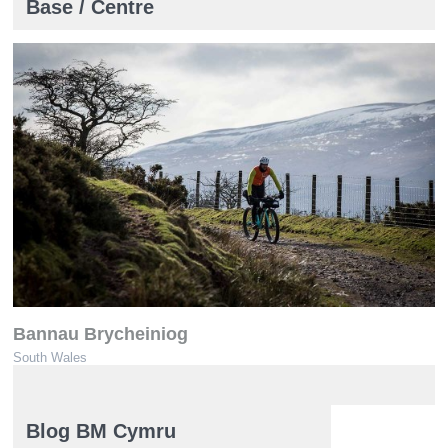
Base / Centre
Bannau Brycheiniog
South Wales
www.breconbeacons.org/mountain-biking
Blog BM Cymru