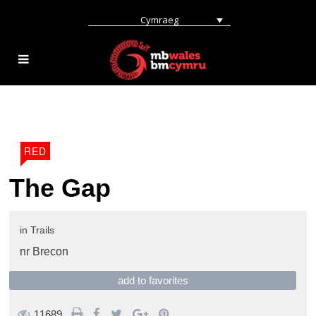
Cymraeg
RED
The Gap
in
Trails
nr Brecon
add to favorites
11689