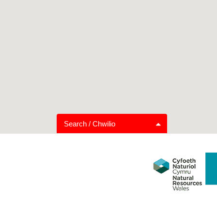
Search / Chwilio
Graddio Llwybrau
Pellter
Hwylus i’r teulu