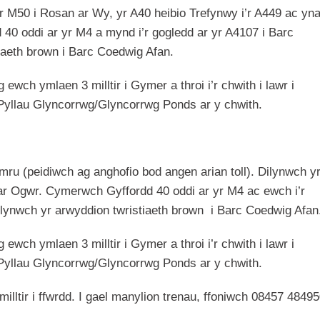
 M50 i Rosan ar Wy, yr A40 heibio Trefynwy i’r A449 ac yna
40 oddi ar yr M4 a mynd i’r gogledd ar yr A4107 i Barc
iaeth brown i Barc Coedwig Afan.
wch ymlaen 3 milltir i Gymer a throi i’r chwith i lawr i
Pyllau Glyncorrwg/Glyncorrwg Ponds ar y chwith.
u (peidiwch ag anghofio bod angen arian toll). Dilynwch y
 ar Ogwr. Cymerwch Gyffordd 40 oddi ar yr M4 ac ewch i’r
ilynwch yr arwyddion twristiaeth brown i Barc Coedwig Afan
wch ymlaen 3 milltir i Gymer a throi i’r chwith i lawr i
Pyllau Glyncorrwg/Glyncorrwg Ponds ar y chwith.
 milltir i ffwrdd. I gael manylion trenau, ffoniwch 08457 4849