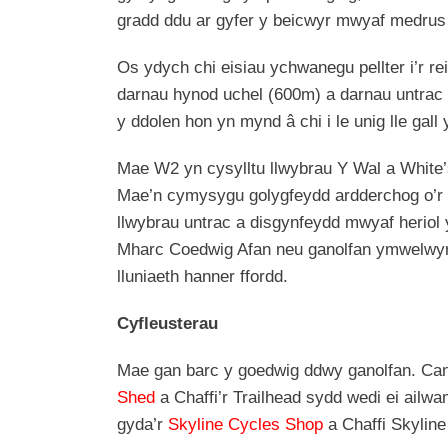
gradd ddu ar gyfer y beicwyr mwyaf medrus
Os ydych chi eisiau ychwanegu pellter i’r 
darnau hynod uchel (600m) a darnau untrac p
y ddolen hon yn mynd â chi i le unig lle gall
Mae W2 yn cysylltu llwybrau Y Wal a White’s
Mae’n cymysygu golygfeydd ardderchog o’r d
llwybrau untrac a disgynfeydd mwyaf heriol 
Mharc Coedwig Afan neu ganolfan ymwelwyr Gl
lluniaeth hanner ffordd
.
Cyfleusterau
Mae gan barc y goedwig ddwy ganolfan. Ca
Shed
a Chaffi’r Trailhead sydd wedi ei ail
gyda’r
Skyline Cycles Shop
a Chaffi Skyline