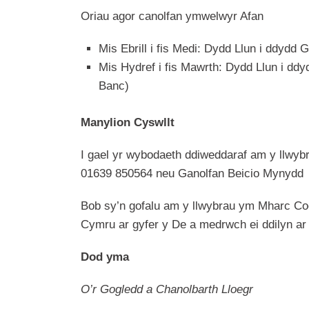
Oriau agor canolfan ymwelwyr Afan
Mis Ebrill i fis Medi: Dydd Llun i ddyd
Mis Hydref i fis Mawrth: Dydd Llun i d
Banc)
Manylion Cyswllt
I gael yr wybodaeth ddiweddaraf am y llwybr
01639 850564 neu Ganolfan Beicio Mynydd 
Bob sy’n gofalu am y llwybrau ym Mharc Co
Cymru ar gyfer y De a medrwch ei ddilyn ar 
Dod yma
O’r Gogledd a Chanolbarth Lloegr