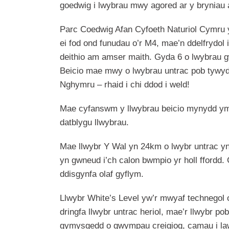
goedwig i lwybrau mwy agored ar y bryniau 
Parc Coedwig Afan Cyfoeth Naturiol Cymru y
ei fod ond funudau o’r M4, mae’n ddelfrydol i
deithio am amser maith. Gyda 6 o lwybrau gw
Beicio mae mwy o lwybrau untrac pob tywyd
Nghymru – rhaid i chi ddod i weld!
Mae cyfanswm y llwybrau beicio mynydd ym
datblygu llwybrau.
Mae llwybr Y Wal yn 24km o lwybr untrac y
yn gwneud i’ch calon bwmpio yr holl ffordd
ddisgynfa olaf gyflym.
Llwybr White’s Level yw’r mwyaf technegol
dringfa llwybr untrac heriol, mae’r llwybr p
gymysgedd o gwympau creigiog, camau i lawr