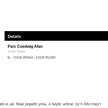
Details
Parc Coedwig Afan
South Wales
01639 850564 / 01639 851900
 ei ail. Mae popeth yma, o lwybr untrac sy’n llifo trwy’r