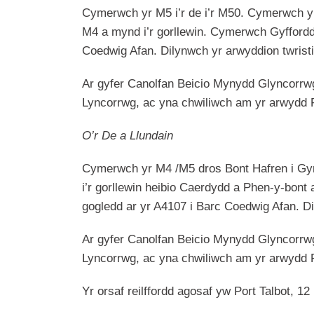
Cymerwch yr M5 i’r de i’r M50. Cymerwch yr
M4 a mynd i’r gorllewin. Cymerwch Gyffordd 
Coedwig Afan. Dilynwch yr arwyddion twrist
Ar gyfer Canolfan Beicio Mynydd Glyncorrwg e
Lyncorrwg, ac yna chwiliwch am yr arwydd 
O’r De a Llundain
Cymerwch yr M4 /M5 dros Bont Hafren i Gymr
i’r gorllewin heibio Caerdydd a Phen-y-bont
gogledd ar yr A4107 i Barc Coedwig Afan. D
Ar gyfer Canolfan Beicio Mynydd Glyncorrwg e
Lyncorrwg, ac yna chwiliwch am yr arwydd 
Yr orsaf reilffordd agosaf yw Port Talbot, 12