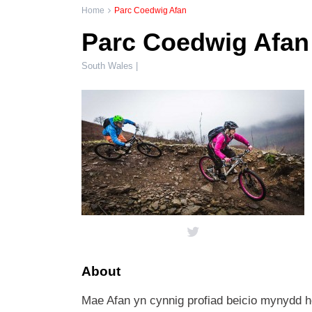
Home
Parc Coedwig Afan
Parc Coedwig Afan
South Wales |
About
Mae Afan yn cynnig profiad beicio mynydd heb