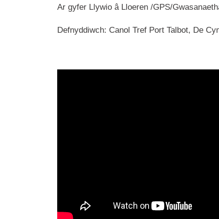
Ar gyfer Llywio â Lloeren /GPS/Gwasanaet
Defnyddiwch: Canol Tref Port Talbot, De Cy