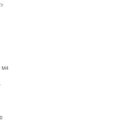
’r
r M4
.
50