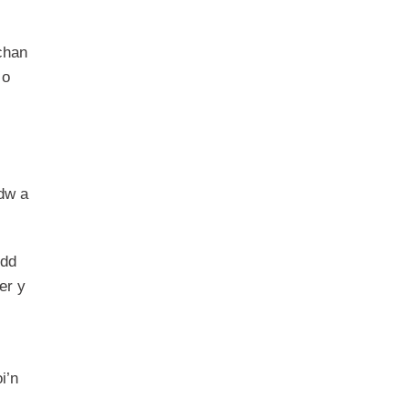
chan
 o
dw a
ydd
er y
i’n