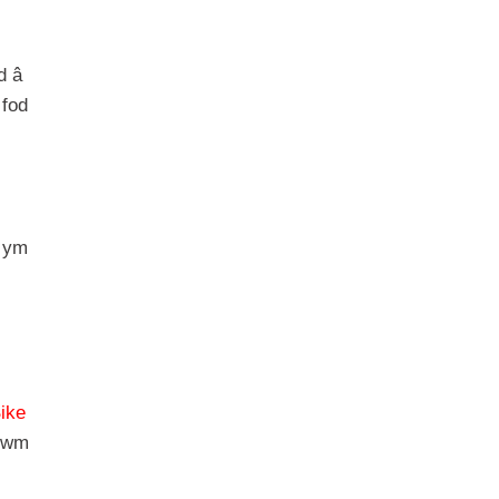
d â
 fod
u ym
Bike
 cwm