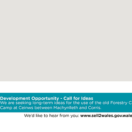
Ardal
Cyfleustera