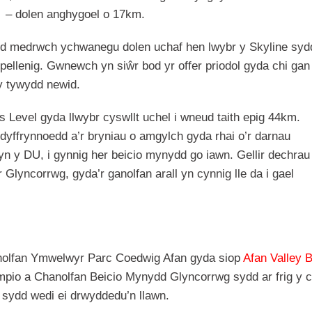
 – dolen anghygoel o 17km.
reid medrwch ychwanegu dolen uchaf hen lwybr y Skyline syd
ellenig. Gwnewch yn siŵr bod yr offer priodol gyda chi gan
 y tywydd newid.
 Level gyda llwybr cyswllt uchel i wneud taith epig 44km.
yffrynnoedd a’r bryniau o amgylch gyda rhai o’r darnau
yn y DU, i gynnig her beicio mynydd go iawn. Gellir dechra
yncorrwg, gyda’r ganolfan arall yn cynnig lle da i gael
nolfan Ymwelwyr Parc Coedwig Afan gyda siop
Afan Valley 
wampio a Chanolfan Beicio Mynydd Glyncorrwg sydd ar frig y
 sydd wedi ei drwyddedu’n llawn.