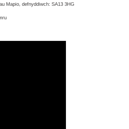
hau Mapio, defnyddiwch: SA13 3HG
mru