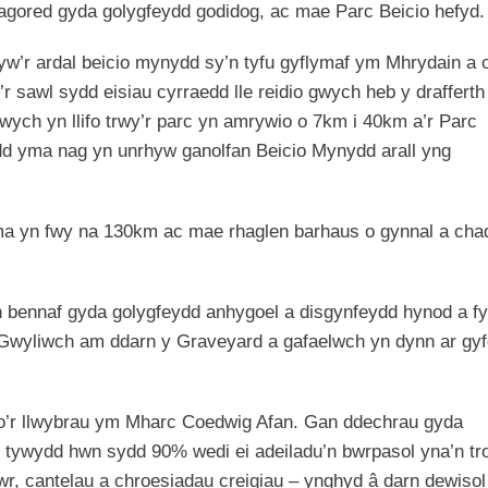
agored gyda golygfeydd godidog, ac mae Parc Beicio hefyd.
w’r ardal beicio mynydd sy’n tyfu gyflymaf ym Mhrydain a 
’r sawl sydd eisiau cyrraedd lle reidio gwych heb y drafferth
ych yn llifo trwy’r parc yn amrywio o 7km i 40km a’r Parc
d yma nag yn unrhyw ganolfan Beicio Mynydd arall yng
a yn fwy na 130km ac mae rhaglen barhaus o gynnal a cha
n bennaf gyda golygfeydd anhygoel a disgynfeydd hynod a f
. Gwyliwch am ddarn y Graveyard a gafaelwch yn dynn ar gyf
 o’r llwybrau ym Mharc Coedwig Afan. Gan ddechrau gyda
ob tywydd hwn sydd 90% wedi ei adeiladu’n bwrpasol yna’n tro
, cantelau a chroesiadau creigiau – ynghyd â darn dewisol