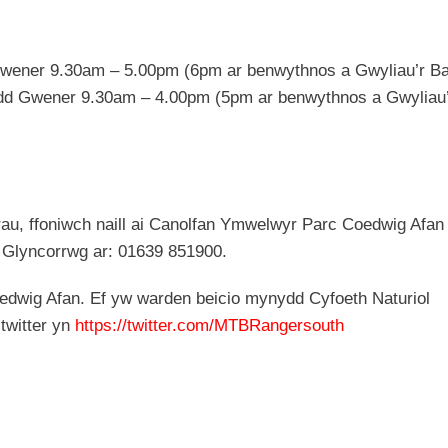
d Gwener 9.30am – 5.00pm (6pm ar benwythnos a Gwyliau’r B
dydd Gwener 9.30am – 4.00pm (5pm ar benwythnos a Gwyliau
au, ffoniwch naill ai Canolfan Ymwelwyr Parc Coedwig Afan 
Glyncorrwg ar: 01639 851900.
edwig Afan. Ef yw warden beicio mynydd Cyfoeth Naturiol
twitter yn
https://twitter.com/MTBRangersouth