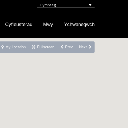
Cymraeg
Cyfleusterau
Mwy
Ychwanegwch
My Location
Fullscreen
Prev
Next