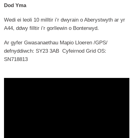
Dod Yma
Wedi ei leoli 10 milltir i’r dwyrain o Aberystwyth ar yr
A44, ddwy filltir i’r gorllewin o Bonterwyd.
Ar gyfer Gwasanaethau Mapio Lloeren /GPS/
defnyddiwch: SY23 3AB Cyfeirnod Grid OS:
SN718813