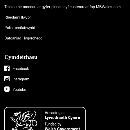
Telerau ac amodau ar gyfer pinnau cyfleusterau ar fap MBWales.com
Rheolau’r llwybr
Polisi preifatrwydd
Datganiad Hygyrchedd
Cymdeithasu
Facebook
Instagram
Youtube