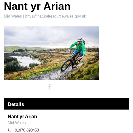
Nant yr Arian
Mid Wales |
bnya@naturalresourcewales.gov.uk
Details
Nant yr Arian
Mid Wales
01970 890453