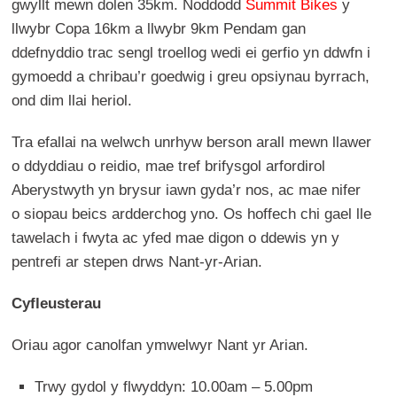
gwyllt mewn dolen 35km. Noddodd
Summit Bikes
y
llwybr Copa 16km a llwybr 9km Pendam gan
ddefnyddio trac sengl troellog wedi ei gerfio yn ddwfn i
gymoedd a chribau’r goedwig i greu opsiynau byrrach,
ond dim llai heriol.
Tra efallai na welwch unrhyw berson arall mewn llawer
o ddyddiau o reidio, mae tref brifysgol arfordirol
Aberystwyth yn brysur iawn gyda’r nos, ac mae nifer
o siopau beics ardderchog yno. Os hoffech chi gael lle
tawelach i fwyta ac yfed mae digon o ddewis yn y
pentrefi ar stepen drws Nant-yr-Arian.
Cyfleusterau
Oriau agor canolfan ymwelwyr Nant yr Arian.
Trwy gydol y flwyddyn: 10.00am – 5.00pm