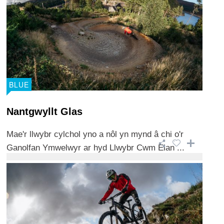
BLUE
Nantgwyllt Glas
Mae'r llwybr cylchol yno a nôl yn mynd â chi o'r
Ganolfan Ymwelwyr ar hyd Llwybr Cwm Elan ...