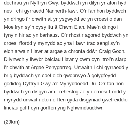
dechrau yn Nyffryn Gwy, byddwch yn dilyn yr afon hyd
nes i chi gyrraedd Nannerth-fawr. O’r fan hon byddwch
yn dringo i’r chwith at yr ysgwydd ac yn croesi o dan
Moelfryn sy’n cysylltu â Chwm Elan. Mae’n dringo i
fyny’n hir ac yn barhaus. O’r rhostir agored byddwch yn
croesi ffordd y mynydd ac yna i lawr trac sengl sy’n
eich arwain i lawr at argae a chronfa ddŵr Craig Goch.
Dilynwch y llwybr beiciau i lawr y cwm cyn troi’n siarp
i’r chwith at Argae Penygarreg. Unwaith i chi gyrraedd y
brig byddwch yn cael eich gwobrwyo â golygfeydd
godidog Dyffryn Gwy a’r Mynyddoedd Du. O’r fan hon
byddwch yn disgyn am Treheslog ac yn croesi ffordd y
mynydd unwaith eto i orffen gyda disgyniad gwefreiddiol
linciau golff cyn gorffen yng Nghwmdauddwr.
(29km)