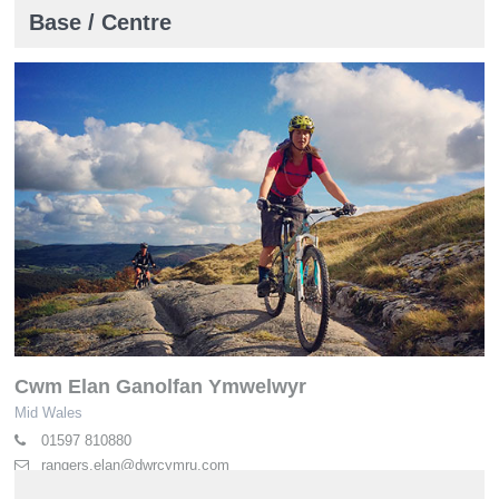
Base / Centre
Cwm Elan Ganolfan Ymwelwyr
Mid Wales
01597 810880
rangers.elan@dwrcymru.com
elan-valley.co.uk