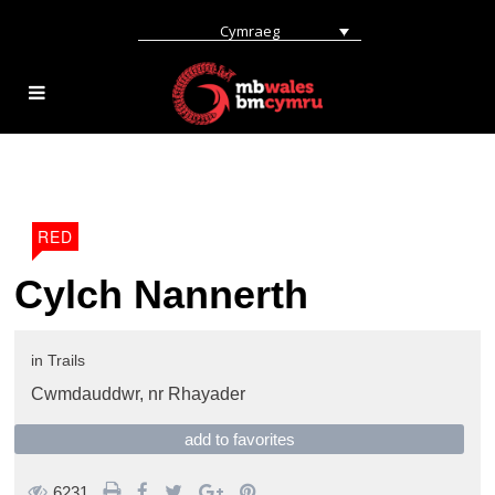
Cymraeg
RED
Cylch Nannerth
in
Trails
Cwmdauddwr,
nr Rhayader
add to favorites
6231