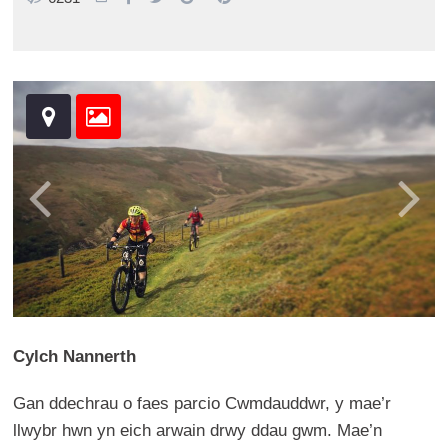
Cylch Nannerth
Gan ddechrau o faes parcio Cwmdauddwr, y mae’r
llwybr hwn yn eich arwain drwy ddau gwm. Mae’n