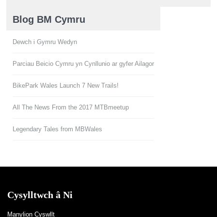
Blog BM Cymru
Dewch i Gymru Wedyn
Parciau Beicio Cymru yn Cynllunio ar gyfer Ailagor
BikePark Wales Launch 7 New Trails!
All The News From the 2017 MTBmeetup
Legendary Tales from MBWales
Cysylltwch â Ni
Manylion Cyswllt