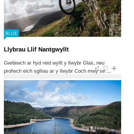
BLUE
Llybrau Llif Nantgwyllt
Gwibiwch ar hyd reid wyllt y llwybr Glas, neu
profwch eich sgiliau ar y llwybr Coch mwy se ...