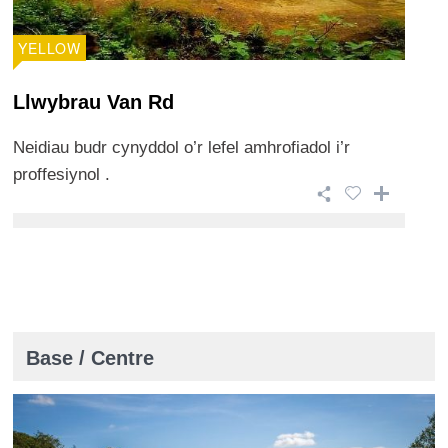
YELLOW
Llwybrau Van Rd
Neidiau budr cynyddol o’r lefel amhrofiadol i’r
proffesiynol .
Base / Centre