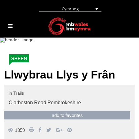
Cymraeg
GREEN
Llwybrau Llys y Frân
in
Trails
Clarbeston Road Pembrokeshire
add to favorites
1359