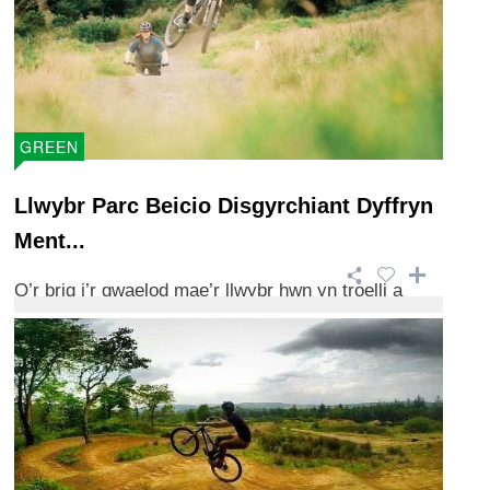
GREEN
Llwybr Parc Beicio Disgyrchiant Dyffryn
Ment...
O’r brig i’r gwaelod mae’r llwybr hwn yn troelli a
throi.