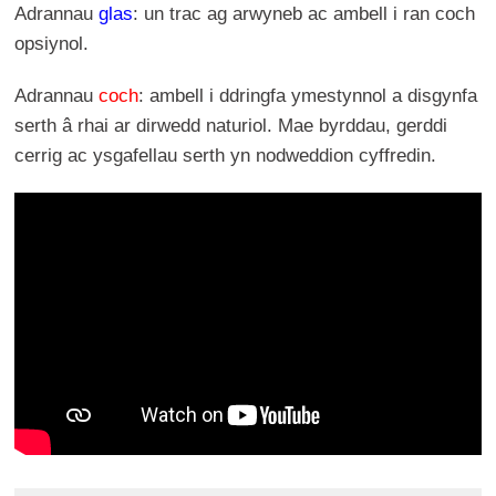
Adrannau
glas
: un trac ag arwyneb ac ambell i ran coch
opsiynol.
Adrannau
coch
: ambell i ddringfa ymestynnol a disgynfa
serth â rhai ar dirwedd naturiol. Mae byrddau, gerddi
cerrig ac ysgafellau serth yn nodweddion cyffredin.