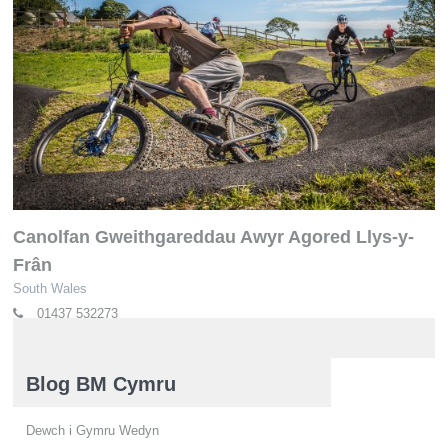
Canolfan Gweithgareddau Awyr Agored Llys-y-
Frân
South Wales
01437 532273
llysyfran@dwrcymru.com
Blog BM Cymru
Dewch i Gymru Wedyn