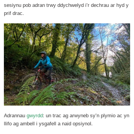
sesiynu pob adran trwy ddychwelyd i’r dechrau ar hyd y
prif drac.
Adrannau
gwyrdd
: un trac ag arwyneb sy’n plymio ac yn
llifo ag ambell i ysgafell a naid opsiynol.