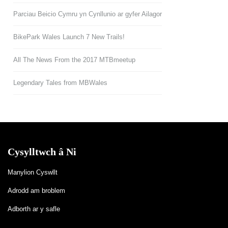
Parciau Beicio Cymru yn Cynllunio ar gyfer Ailagor
BikePark Wales Launch 7 New Trails!
All The News From the 2017 MTBmeetup
Legendary Tales from MBWales
Cysylltwch â Ni
Manylion Cyswllt
Adrodd am broblem
Adborth ar y safle