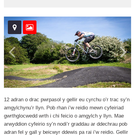
12 adran o drac pwrpasol y gellir eu cyrchu o’r trac sy’n
amgylchynu’r llyn. Pob rhan i’w reidio mewn cyfeiriad
gwrthglocwedd wrth i chi feicio o amgylch y llyn. Mae
arwyddion cyfeirio sy’n nodi’r graddau ar ddechrau pob
adran fel y gall y beicwyr ddewis pa rai i’w reidio. Gellir