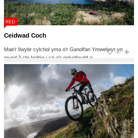
RED
Ceidwad Coch
Mae'r llwybr cylchol yma o'r Ganolfan Ymwelwyr yn
mynd â chi heibio i rai o'r golygfeydd g ...