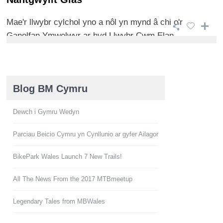
Mae'r llwybr cylchol yno a nôl yn mynd â chi o'r
Ganolfan Ymwelwyr ar hyd Llwybr Cwm Elan ...
Blog BM Cymru
Dewch i Gymru Wedyn
Parciau Beicio Cymru yn Cynllunio ar gyfer Ailagor
BikePark Wales Launch 7 New Trails!
All The News From the 2017 MTBmeetup
Legendary Tales from MBWales