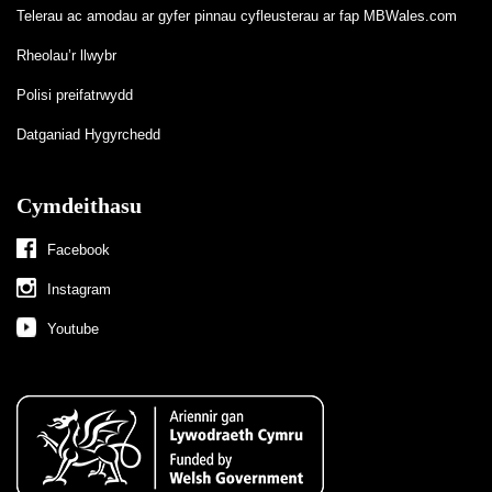
Telerau ac amodau ar gyfer pinnau cyfleusterau ar fap MBWales.com
Rheolau’r llwybr
Polisi preifatrwydd
Datganiad Hygyrchedd
Cymdeithasu
Facebook
Instagram
Youtube