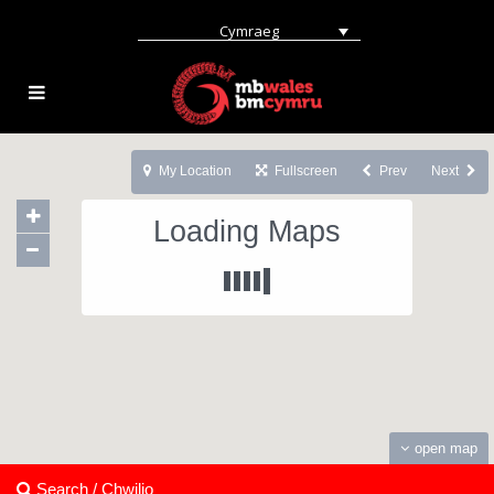
Cymraeg
My Location
Fullscreen
Prev
Next
Loading Maps
open map
Search / Chwilio