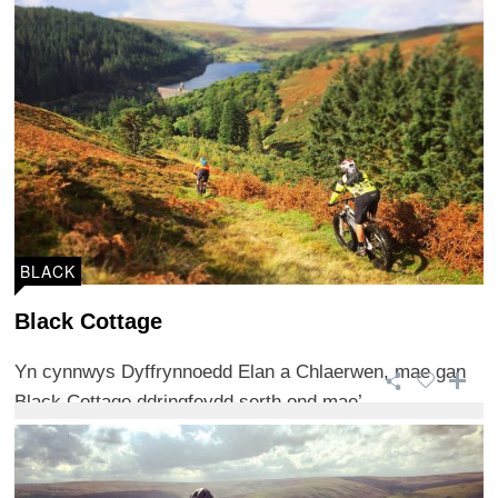
BLACK
Black Cottage
Yn cynnwys Dyffrynnoedd Elan a Chlaerwen, mae gan
Black Cottage ddringfeydd serth ond mae’ ...