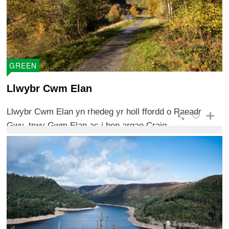
GREEN
Llwybr Cwm Elan
Llwybr Cwm Elan yn rhedeg yr holl ffordd o Raeadr
Gwy, trwy Gwm Elan ac i ben argae Craig ...