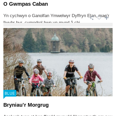
O Gwmpas Caban
Yn cychwyn o Ganolfan Ymwelwyr Dyffryn Elan, mae’r
llwybr byr, cymedrol hwn yn mynd â chi ...
BLUE
Bryniau’r Morgrug