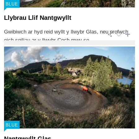
BLUE
Llybrau Llif Nantgwyllt
Gwibiwch ar hyd reid wyllt y llwybr Glas, neu profwch
eich sgiliau ar y llwybr Coch mwy se ...
BLUE
Nantgwyllt Glas