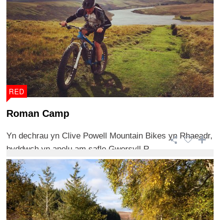
RED
Roman Camp
Yn dechrau yn Clive Powell Mountain Bikes yn Rhaeadr,
byddwch yn anelu am safle Gwersyll R ...