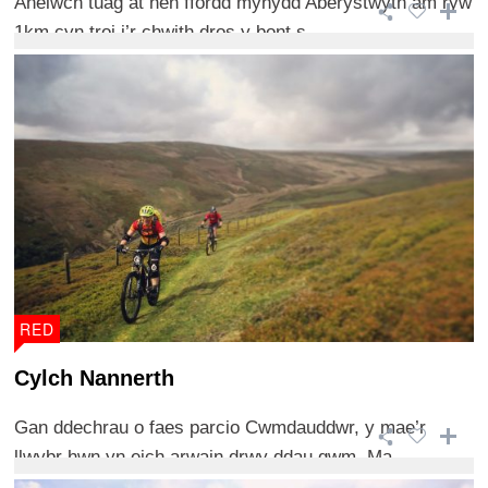
Anelwch tuag at hen ffordd mynydd Aberystwyth am ryw
1km cyn troi i’r chwith dros y bont s ...
RED
Cylch Nannerth
Gan ddechrau o faes parcio Cwmdauddwr, y mae’r
llwybr hwn yn eich arwain drwy ddau gwm. Ma ...