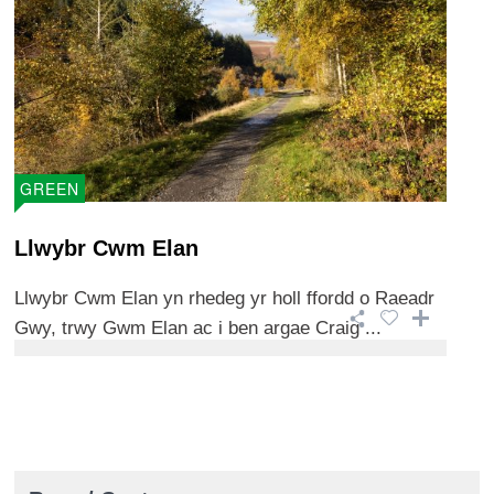
GREEN
Llwybr Cwm Elan
Llwybr Cwm Elan yn rhedeg yr holl ffordd o Raeadr
Gwy, trwy Gwm Elan ac i ben argae Craig ...