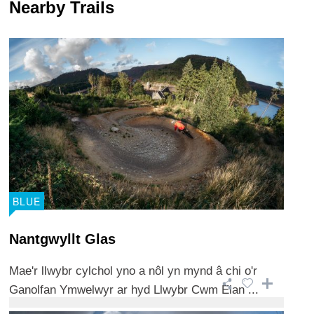
Nearby Trails
BLUE
Nantgwyllt Glas
Mae'r llwybr cylchol yno a nôl yn mynd â chi o'r
Ganolfan Ymwelwyr ar hyd Llwybr Cwm Elan ...