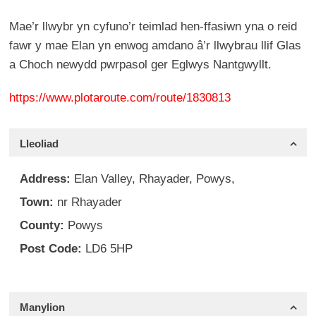
Mae’r llwybr yn cyfuno’r teimlad hen-ffasiwn yna o reid
fawr y mae Elan yn enwog amdano â’r llwybrau llif Glas
a Choch newydd pwrpasol ger Eglwys Nantgwyllt.
https://www.plotaroute.com/route/1830813
Lleoliad
Address:
Elan Valley, Rhayader, Powys,
Town:
nr Rhayader
County:
Powys
Post Code:
LD6 5HP
Manylion