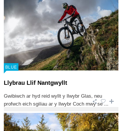
BLUE
Llybrau Llif Nantgwyllt
Gwibiwch ar hyd reid wyllt y llwybr Glas, neu
profwch eich sgiliau ar y llwybr Coch mwy se ...