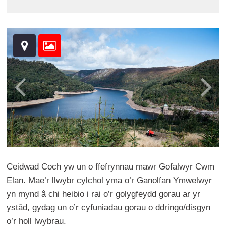
Ceidwad Coch yw un o ffefrynnau mawr Gofalwyr Cwm
Elan. Mae’r llwybr cylchol yma o’r Ganolfan Ymwelwyr
yn mynd â chi heibio i rai o’r golygfeydd gorau ar yr
ystâd, gydag un o’r cyfuniadau gorau o ddringo/disgyn
o’r holl lwybrau.