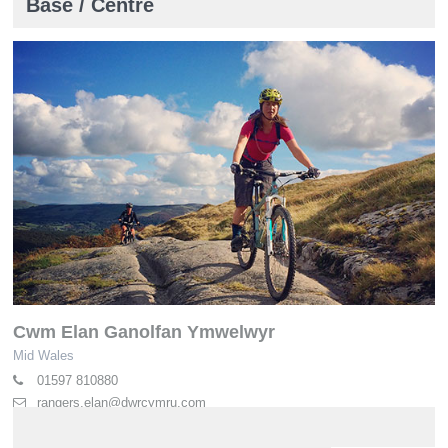
Base / Centre
Cwm Elan Ganolfan Ymwelwyr
Mid Wales
01597 810880
rangers.elan@dwrcymru.com
elan-valley.co.uk