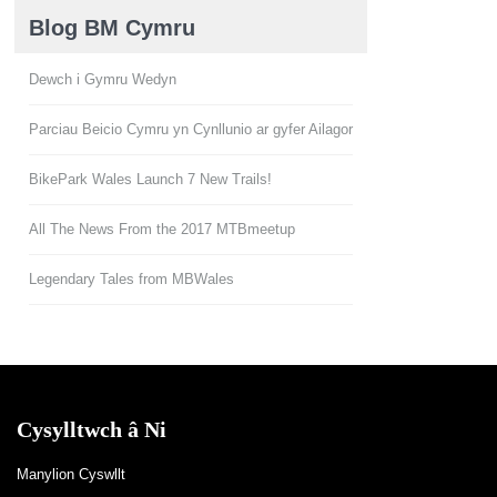
Blog BM Cymru
Dewch i Gymru Wedyn
Parciau Beicio Cymru yn Cynllunio ar gyfer Ailagor
BikePark Wales Launch 7 New Trails!
All The News From the 2017 MTBmeetup
Legendary Tales from MBWales
Cysylltwch â Ni
Manylion Cyswllt