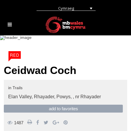
Cymraeg
RED
Ceidwad Coch
in
Trails
Elan Valley, Rhayader, Powys, ,
nr Rhayader
add to favorites
1487