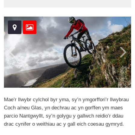
Mae’r llwybr cylchol byr yma, sy’n ymgorffori’r llwybrau
Coch a/neu Glas, yn dechrau ac yn gorffen ym maes
parcio Nantgwyllt, sy’n golygu y gallwch reidio’r ddau
drac cynifer o weithiau ac y gall eich coesau gymryd.