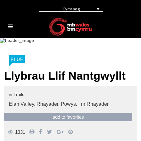
Cymraeg
BLUE
Llybrau Llif Nantgwyllt
in
Trails
Elan Valley, Rhayader, Powys, ,
nr Rhayader
add to favorites
1331