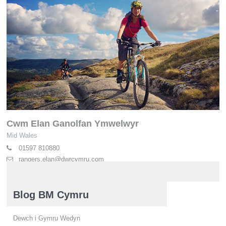
Cwm Elan Ganolfan Ymwelwyr
Mid Wales
01597 810880
rangers.elan@dwrcymru.com
elan-valley.co.uk
Blog BM Cymru
Dewch i Gymru Wedyn