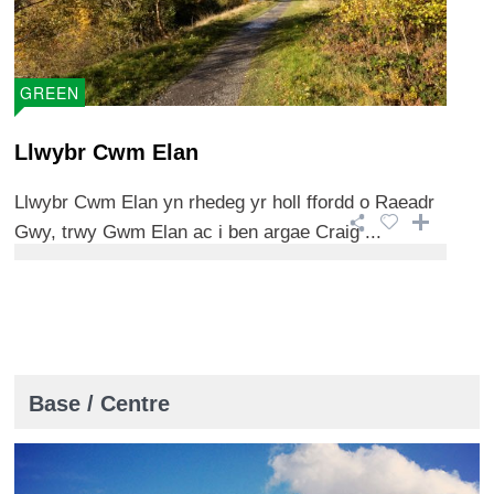
GREEN
Llwybr Cwm Elan
Llwybr Cwm Elan yn rhedeg yr holl ffordd o Raeadr
Gwy, trwy Gwm Elan ac i ben argae Craig ...
Base / Centre