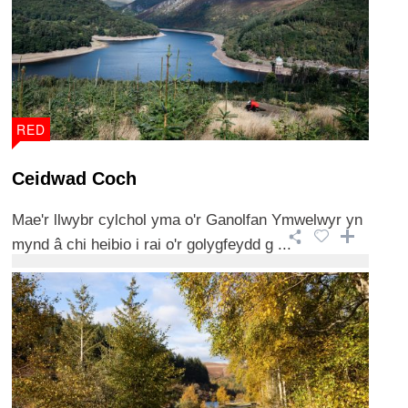
RED
Ceidwad Coch
Mae'r llwybr cylchol yma o'r Ganolfan Ymwelwyr yn
mynd â chi heibio i rai o'r golygfeydd g ...