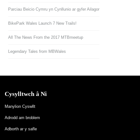
Parciau Beicio Cymru yn Cynllunio ar gyfer Ailagor
BikePark Wales Launch 7 New Trails!
All The News From the 2017 MTBmeetup
Legendary Tales from MBWales
Cysylltwch â Ni
Manylion Cyswllt
Adrodd am broblem
Adborth ar y safle