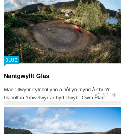
BLUE
Nantgwyllt Glas
Mae'r llwybr cylchol yno a nôl yn mynd â chi o'r
Ganolfan Ymwelwyr ar hyd Llwybr Cwm Elan ...