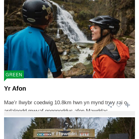
GREEN
Yr Afon
Mae’r llwybr coedwig 10.8km hwn yn mynd trwy rai o
ardaloedd mwyaf gogoneddus afon Mawddac ...