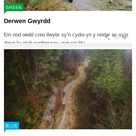
GREEN
Derwen Gwyrdd
Ein nod oedd creu llwybr sy’n cydio yn y reidar ac sy’n
dwysáu eich synhwyrau, gan roi bla ...
BLUE