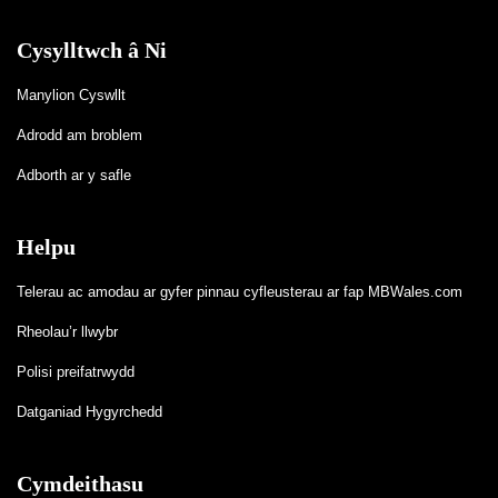
Cysylltwch â Ni
Manylion Cyswllt
Adrodd am broblem
Adborth ar y safle
Helpu
Telerau ac amodau ar gyfer pinnau cyfleusterau ar fap MBWales.com
Rheolau’r llwybr
Polisi preifatrwydd
Datganiad Hygyrchedd
Cymdeithasu