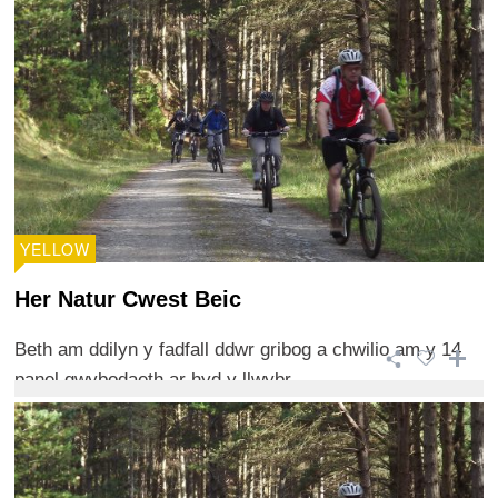
YELLOW
Her Natur Cwest Beic
Beth am ddilyn y fadfall ddwr gribog a chwilio am y 14
panel gwybodaeth ar hyd y llwybr.