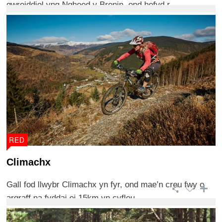
gwreiddiol yng Nghoed y Brenin, ond hefyd r ...
RED
Climachx
Gall fod llwybr Climachx yn fyr, ond mae’n creu fwy o
argraff na fyddai ei 15km yn cyfleu.