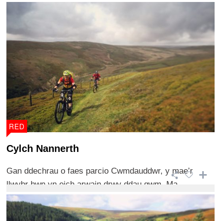
RED
Cylch Nannerth
Gan ddechrau o faes parcio Cwmdauddwr, y mae’r
llwybr hwn yn eich arwain drwy ddau gwm. Ma ...