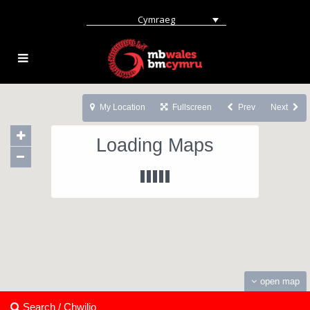
Cymraeg
My Location
Fullscreen
Prev
Next
Loading Maps
open map
Search / Chwilio