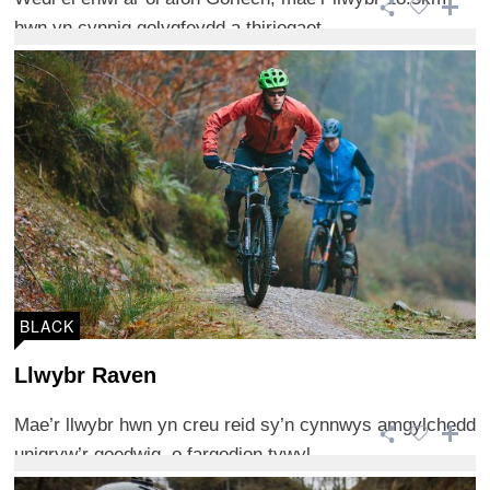
hwn yn cynnig golygfeydd a thiriogaet ...
BLACK
Llwybr Raven
Mae’r llwybr hwn yn creu reid sy’n cynnwys amgylchedd
unigryw’r goedwig, o fargodion tywyl ...