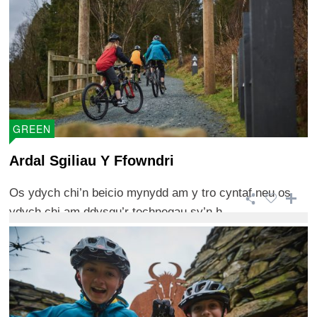
GREEN
Ardal Sgiliau Y Ffowndri
Os ydych chi’n beicio mynydd am y tro cyntaf neu os
ydych chi am ddysgu’r technegau sy’n h ...