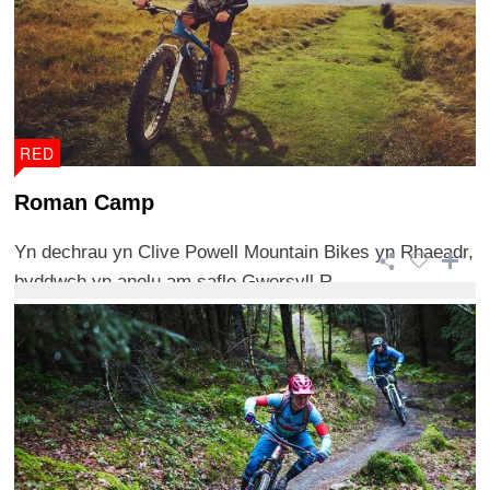
RED
Roman Camp
Yn dechrau yn Clive Powell Mountain Bikes yn Rhaeadr,
byddwch yn anelu am safle Gwersyll R ...