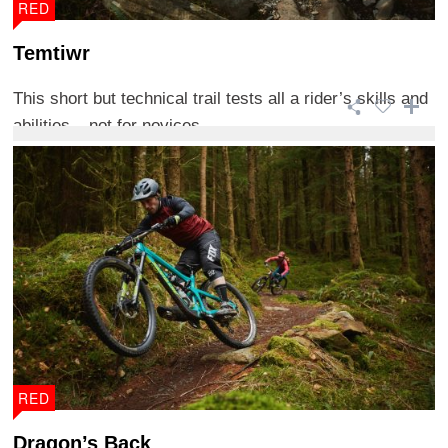
RED
Temtiwr
This short but technical trail tests all a rider’s skills and
abilities – not for novices. ...
RED
Dragon’s Back