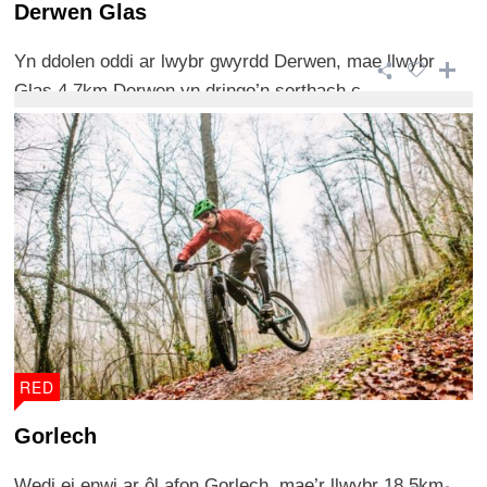
Derwen Glas
Yn ddolen oddi ar lwybr gwyrdd Derwen, mae llwybr
Glas 4.7km Derwen yn dringo’n serthach c ...
RED
Gorlech
Wedi ei enwi ar ôl afon Gorlech, mae’r llwybr 18.5km