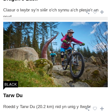
Clasur o lwybr sy’n siŵr o’ch synnu a’ch plesio’r un
pryd.
BLACK
Tarw Du
Roedd y Tarw Du (20.2 km) nid yn unig y llwybr