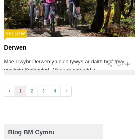
YELLOW
Derwen
Mae Llwybr Derwen yn eich tywys ar daith braf trwy
goedwig Beddgelert. Mae'r dringfeydd y ...
1
2
3
4
Blog BM Cymru