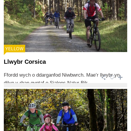
YELLOW
Llwybr Corsica
Ffordd wych o ddarganfod Niwbwrch. Mae’r llwybr yn
dilyn y rhan gyntaf o Sialens Natur Bik ...