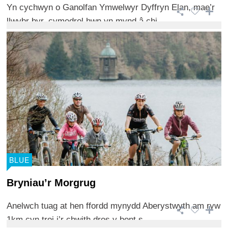
Yn cychwyn o Ganolfan Ymwelwyr Dyffryn Elan, mae’r
llwybr byr, cymedrol hwn yn mynd â chi ...
BLUE
Bryniau’r Morgrug
Anelwch tuag at hen ffordd mynydd Aberystwyth am ryw
1km cyn troi i’r chwith dros y bont s ...