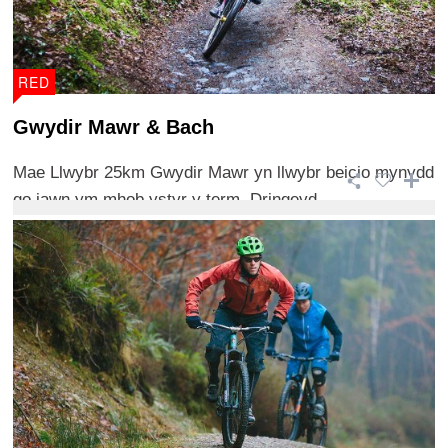
RED
Gwydir Mawr & Bach
Mae Llwybr 25km Gwydir Mawr yn llwybr beicio mynydd
go iawn ym mhob ystyr y term. Dringeyd ...