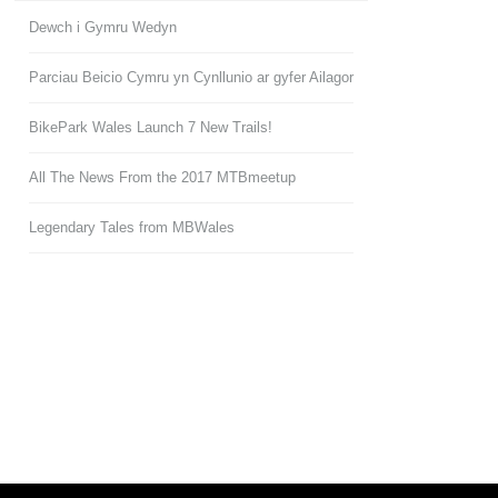
Dewch i Gymru Wedyn
Parciau Beicio Cymru yn Cynllunio ar gyfer Ailagor
BikePark Wales Launch 7 New Trails!
All The News From the 2017 MTBmeetup
Legendary Tales from MBWales