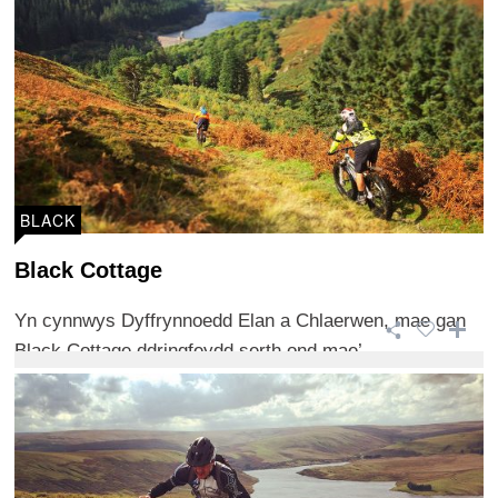
BLACK
Black Cottage
Yn cynnwys Dyffrynnoedd Elan a Chlaerwen, mae gan
Black Cottage ddringfeydd serth ond mae’ ...