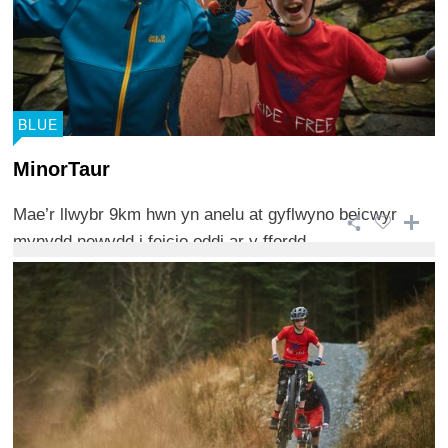
BLUE
MinorTaur
Mae’r llwybr 9km hwn yn anelu at gyflwyno beicwyr
mynydd newydd i feicio oddi ar y ffordd ...