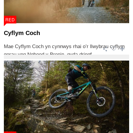
RED
Cyflym Coch
Mae Cyflym Coch yn cynnwys rhai o’r llwybrau cyflym
gorau yng Nghoed y Brenin, gyda dringf ...